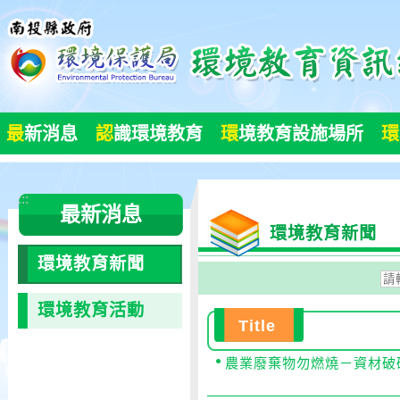
跳
到
主
要
內
容
最
新消息
認
識環境教育
環
境教育設施場所
環
區
塊
:::
最新消息
環境教育新聞
環境教育新聞
請
輸
環境教育活動
入
Title
開
農業廢棄物勿燃燒－資材破
始
日