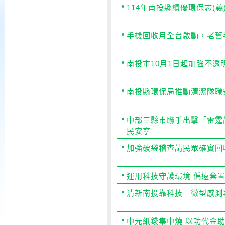
期
114年南投縣績優環保志(
手機回收月全台啟動，老舊
南投市10月1日起加強不透
南投縣環保局推動清潔隊職
中部三縣市聯手出擊「雷霆
民安寧
加強破袋稽查請民眾確實回
運用科技守護環境 偏遠棄
清新南投靠科技 微型感測
中元紙錢集中燒 以功代金助