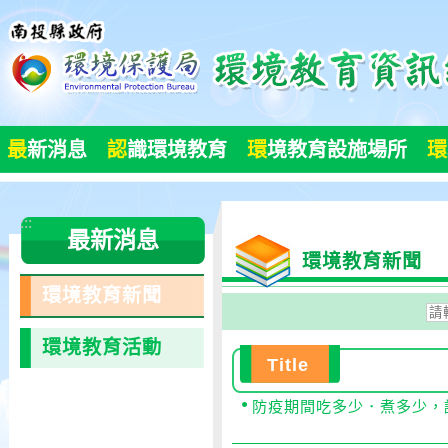
跳
到
主
要
內
容
最
新消息
認
識環境教育
環
境教育設施場所
環
區
塊
:::
最新消息
環境教育新聞
環境教育新聞
請
輸
環境教育活動
入
Title
開
防疫期間吃多少．煮多少，
始
日