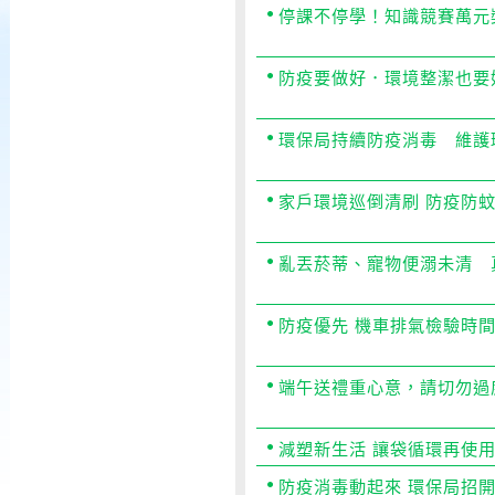
期
停課不停學！知識競賽萬元
防疫要做好．環境整潔也要
環保局持續防疫消毒 維護
家戶環境巡倒清刷 防疫防
亂丟菸蒂、寵物便溺未清 
防疫優先 機車排氣檢驗時
端午送禮重心意，請切勿過
減塑新生活 讓袋循環再使
防疫消毒動起來 環保局招