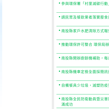
期
參與環保署「村里減碳行動
請民眾及餐飲業者落實廢食
南投縣家戶水肥清除方式報
推動環保許可整合 環保局
南投縣開辦廚餘機補助，每戶
南投縣機車定檢全面採簡訊
自備餐具少垃圾，減塑防疫
南投縣全民防衛動員暨災害
滿成功