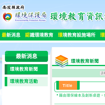
跳
到
主
要
內
容
最
新消息
認
識環境教育
環
境教育設施場所
環
區
塊
:::
最新消息
環境教育新聞
環境教育新聞
請
輸
環境教育活動
入
Title
開
藉由環保繪本及創新桌遊，
始
日