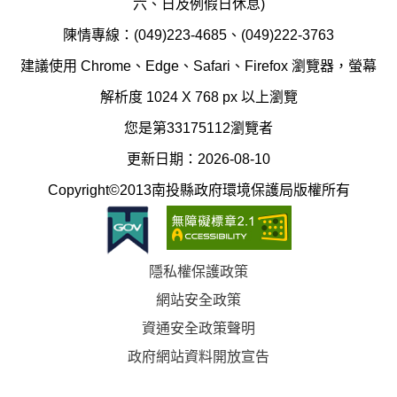
六、日及例假日休息)
局
制
陳情專線：(049)223-4685、(049)222-3763
辦
科
建議使用 Chrome、Edge、Safari、Firefox 瀏覽器，螢幕
公
辦
解析度 1024 X 768 px 以上瀏覽
室
公
您是第33175112瀏覽者
地
室
更新日期：2026-08-10
圖
(南
Copyright©2013南投縣政府環境保護局版權所有
投
縣
隱私權保護政策
立
網站安全政策
體
資通安全政策聲明
育
政府網站資料開放宣告
場)