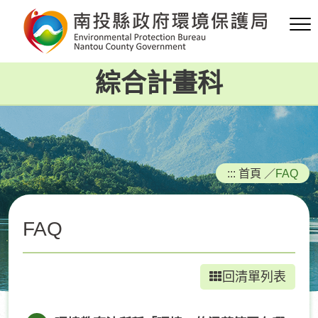
跳
到
主
要
綜合計畫科
內
容
區
塊
:::
首頁
／
FAQ
FAQ
回清單列表