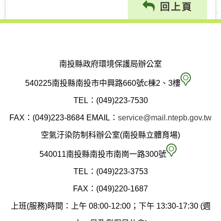
回上頁
南投縣政府環境保護局辦公室
南
540225南投縣南投市中興路660號c棟2、3樓
投
TEL：(049)223-7530
縣
FAX：(049)223-8684
EMAIL：
service@mail.ntepb.gov.tw
政
空氣汙染防制科辦公室(南投縣立體育場)
府
空
540011南投縣南投市南崗一路300號
環
氣
TEL：(049)223-3753
境
汙
FAX：(049)220-1687
保
染
上班(服務)時間：上午 08:00-12:00；下午 13:30-17:30 (週
護
防