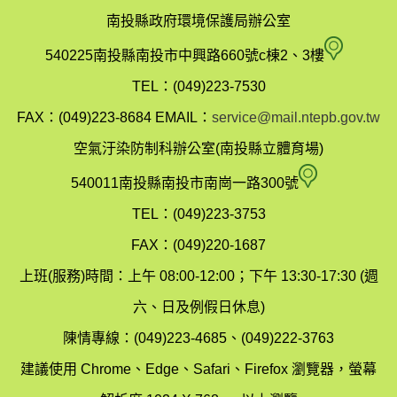
南投縣政府環境保護局辦公室
南
540225南投縣南投市中興路660號c棟2、3樓
投
TEL：(049)223-7530
縣
FAX：(049)223-8684
EMAIL：
service@mail.ntepb.gov.tw
政
空氣汙染防制科辦公室(南投縣立體育場)
府
空
540011南投縣南投市南崗一路300號
環
氣
TEL：(049)223-3753
境
汙
FAX：(049)220-1687
保
染
上班(服務)時間：上午 08:00-12:00；下午 13:30-17:30 (週
護
防
六、日及例假日休息)
局
制
陳情專線：(049)223-4685、(049)222-3763
辦
科
建議使用 Chrome、Edge、Safari、Firefox 瀏覽器，螢幕
公
辦