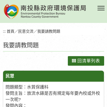
跳
到
主
要
內
:::
首頁
／
民意交流
／
我要請教問題
容
區
我要請教問題
塊
回清單列表
民眾
問題類型：水質保護科
發問主旨：放流水錶是否有規定每年要內校或外校
一次呢?
發問內容：