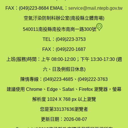
縣
FAX：(049)223-8684
EMAIL：
service@mail.ntepb.gov.tw
政
空氣汙染防制科辦公室(南投縣立體育場)
府
空
540011南投縣南投市南崗一路300號
環
氣
TEL：(049)223-3753
境
汙
FAX：(049)220-1687
保
染
上班(服務)時間：上午 08:00-12:00；下午 13:30-17:30 (週
護
防
六、日及例假日休息)
局
制
陳情專線：(049)223-4685、(049)222-3763
辦
科
建議使用 Chrome、Edge、Safari、Firefox 瀏覽器，螢幕
公
辦
解析度 1024 X 768 px 以上瀏覽
室
公
您是第33137636瀏覽者
地
室
更新日期：2026-08-07
圖
(南