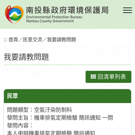
跳
到
主
要
內
:::
首頁
／
民意交流
／
我要請教問題
容
區
我要請教問題
塊
回清單列表
民眾
問題類型：空氣汙染防制科
發問主旨：機車排氣定期檢驗 簡訊通知 一問
發問內容：
本人申辯機車排氣定期檢驗 簡訊通知