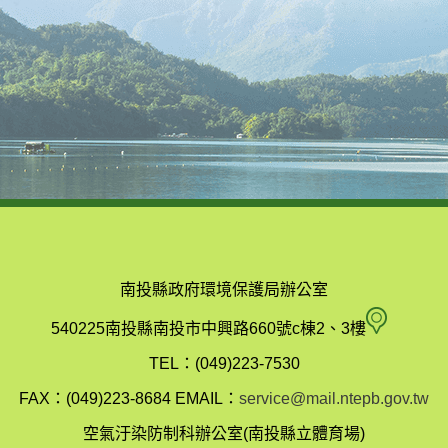
南投縣政府環境保護局辦公室
南
540225南投縣南投市中興路660號c棟2、3樓
投
TEL：(049)223-7530
縣
FAX：(049)223-8684
EMAIL：
service@mail.ntepb.gov.tw
政
空氣汙染防制科辦公室(南投縣立體育場)