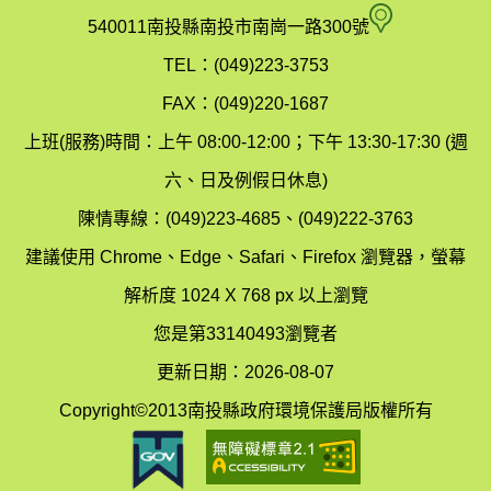
府
空
540011南投縣南投市南崗一路300號
環
氣
TEL：(049)223-3753
境
汙
FAX：(049)220-1687
保
染
上班(服務)時間：上午 08:00-12:00；下午 13:30-17:30 (週
護
防
六、日及例假日休息)
局
制
陳情專線：(049)223-4685、(049)222-3763
辦
科
建議使用 Chrome、Edge、Safari、Firefox 瀏覽器，螢幕
公
辦
解析度 1024 X 768 px 以上瀏覽
室
公
您是第33140493瀏覽者
地
室
更新日期：2026-08-07
圖
(南
Copyright©2013南投縣政府環境保護局版權所有
投
縣