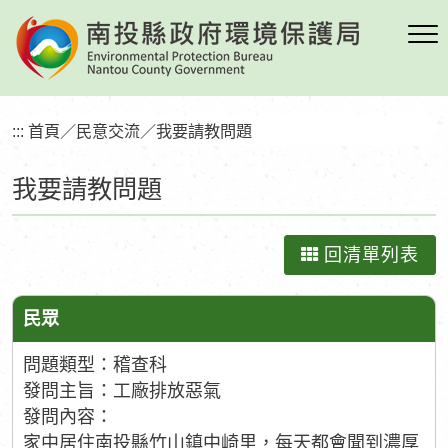
跳
到
主
要
內
:::
首頁
／
民意交流
／
我要請教問題
容
區
我要請教問題
塊
回清單列表
民眾
問題類型：稽查科
發問主旨：工廠排放惡氣
發問內容：
家中居住南投縣竹山鎮中崎里，每天都會聞到濃厚