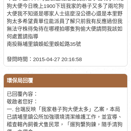
狗大便今日晚上1900下班我家的巷子又多了兩坨狗
大便我不知道是哪家人士這麼沒公德心還是本里野
狗太多希望貴單位能派員了解只前我有反應過但我
無法守株待兔待在哪裡拍哪隻狗偷大便請問我該如
何處置請指導
南投縣埔里鎮蜈蚣里蜈蚣路35號
發問時間：2015-04-27 20:16:58
環保局回覆
已回覆內容：
敬啟者您好：
一. 台端反映「我家巷子狗大便太多」乙案，本局
已請埔里鎮公所加強環境清潔維護工作，並宣導、
稽查轄內飼養犬隻民眾，「遛狗繫狗鍊，隨手清狗