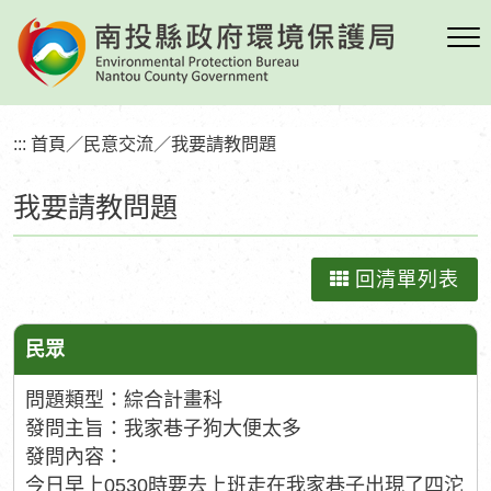
跳
到
主
要
內
:::
首頁
／
民意交流
／
我要請教問題
容
區
我要請教問題
塊
回清單列表
民眾
問題類型：綜合計畫科
發問主旨：我家巷子狗大便太多
發問內容：
今日早上0530時要去上班走在我家巷子出現了四沱