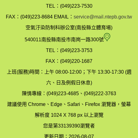
投
TEL：(049)223-7530
縣
FAX：(049)223-8684
EMAIL：
service@mail.ntepb.gov.tw
政
空氣汙染防制科辦公室(南投縣立體育場)
府
空
540011南投縣南投市南崗一路300號
環
氣
TEL：(049)223-3753
境
汙
FAX：(049)220-1687
保
染
上班(服務)時間：上午 08:00-12:00；下午 13:30-17:30 (週
護
防
六、日及例假日休息)
局
制
陳情專線：(049)223-4685、(049)222-3763
辦
科
建議使用 Chrome、Edge、Safari、Firefox 瀏覽器，螢幕
公
辦
解析度 1024 X 768 px 以上瀏覽
室
公
您是第33139390瀏覽者
地
室
更新日期：2026-08-07