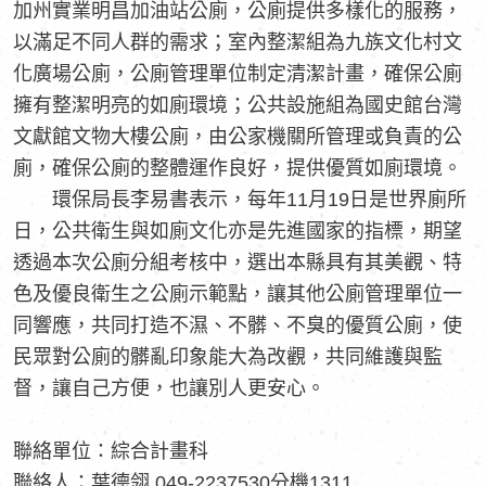
加州實業明昌加油站公廁，公廁提供多樣化的服務，
以滿足不同人群的需求；室內整潔組為九族文化村文
化廣場公廁，公廁管理單位制定清潔計畫，確保公廁
擁有整潔明亮的如廁環境；公共設施組為國史館台灣
文獻館文物大樓公廁，由公家機關所管理或負責的公
廁，確保公廁的整體運作良好，提供優質如廁環境。
環保局長李易書表示，每年11月19日是世界廁所
日，公共衛生與如廁文化亦是先進國家的指標，期望
透過本次公廁分組考核中，選出本縣具有其美觀、特
色及優良衛生之公廁示範點，讓其他公廁管理單位一
同響應，共同打造不濕、不髒、不臭的優質公廁，使
民眾對公廁的髒亂印象能大為改觀，共同維護與監
督，讓自己方便，也讓別人更安心。
聯絡單位：綜合計畫科
聯絡人：葉德翎 049-2237530分機1311