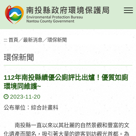
跳
到
主
要
內
:::
首頁
／
最新消息
／
環保新聞
容
區
環保新聞
塊
112年南投縣績優公廁評比出爐！優質如廁
環境同維護~
2023-11-20
公布單位：綜合計畫科
南投縣一直以來以其壯麗的自然景觀和豐富的文
化遺產而聞名，吸引著大量的遊客到訪觀光首都。為