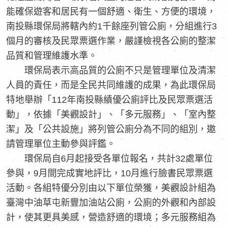
能確保遊客和居民有一個舒適、衛生、方便的環境，
南投縣環保局將轄內約1千餘座列管公廁，分組進行3
個月的審核及民眾票選作業，嚴謹檢視各公廁的整潔
品質和管理維護水準。
環保局表示高品質的公廁不只是管理單位及清潔
人員的責任，而是全民共同維護的成果，為此環保局
特地舉辦「112年南投縣績優公廁評比及民眾票選活
動」，依據「美觀設計」、「多元服務」、「室內整
潔」及「公共設施」將列管公廁分為不同的組別，邀
請管理單位主動參與評鑑。
環保局自6月起接受各單位報名，共計32處單位
參與，9月間完成實地評比，10月進行臉書民眾票選
活動。各組特優分別由以下單位榮獲，美觀設計組為
臺灣中油草屯新豐加油站公廁，公廁的外觀和內部設
計，使其更具美感，營造舒適的環境；多元服務組為