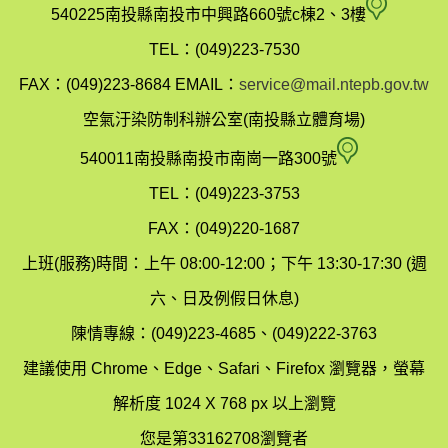
南
540225南投縣南投市中興路660號c棟2、3樓
投
TEL：(049)223-7530
縣
FAX：(049)223-8684
EMAIL：
service@mail.ntepb.gov.tw
政
空氣汙染防制科辦公室(南投縣立體育場)
府
空
540011南投縣南投市南崗一路300號
環
氣
TEL：(049)223-3753
境
汙
FAX：(049)220-1687
保
染
上班(服務)時間：上午 08:00-12:00；下午 13:30-17:30 (週
護
防
六、日及例假日休息)
局
制
陳情專線：(049)223-4685、(049)222-3763
辦
科
建議使用 Chrome、Edge、Safari、Firefox 瀏覽器，螢幕
公
辦
解析度 1024 X 768 px 以上瀏覽
室
公
您是第33162708瀏覽者