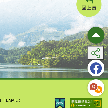
回上頁
4
｜
EMAIL：