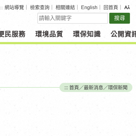
網站導覽
｜
檢索查詢
｜
相關連結
｜
English
｜
回首頁
｜
:::
關
鍵
字
便民服務
環境品質
環保知識
公開資
查
詢
:::
首頁
／
最新消息
／
環保新聞