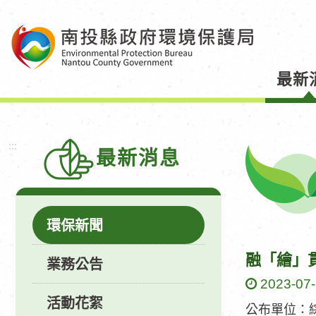
跳
到
主
要
最新
內
容
區
塊
:::
最新消息
環保新聞
融「繪」
業務公告
2023-07
活動花絮
公布單位：