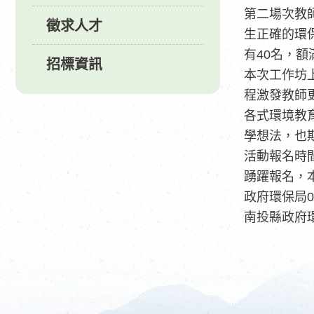
第二場次教
徵求人才
生正確的環
有40名，
招標資訊
本次工作坊
程激發教師
各式環境教
學想法，也
活
動報名時間
踴躍報名，
政府環保局04
南投縣政府