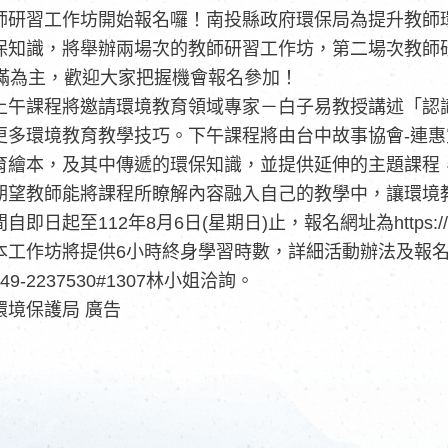
師研習工作坊開始報名囉！南投縣政府環保局
為提升教師
保知識
，將舉辦兩場次的教師研習工作坊，第二場次教師研習
額滿為主，歡迎大家把握機會報名參加！
上午課程將邀請環境教育領域專家－白子易教授講述「認
更多環境教育教學技巧。下午課程將由台中故事協會-連
育繪本，及其中傳遞的環保知識，並提供延伸的主題課程
期望教師能將課程所瞭解內容融入自己的教學中，讓環境
自即日起至112年8月6日(星期日)止，報名網址為https://
本工作坊將提供6小時終身學習時數，詳細活動辦法及報
9-2237530#1307林小姐洽詢。
環境保護局 廣告