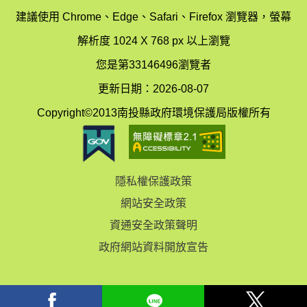
辦
科
建議使用 Chrome、Edge、Safari、Firefox 瀏覽器，螢幕
公
辦
解析度 1024 X 768 px 以上瀏覽
室
公
您是第33146496瀏覽者
地
室
更新日期：2026-08-07
圖
(南
Copyright©2013南投縣政府環境保護局版權所有
投
縣
隱私權保護政策
立
網站安全政策
體
資通安全政策聲明
育
政府網站資料開放宣告
場)
facebook
Line