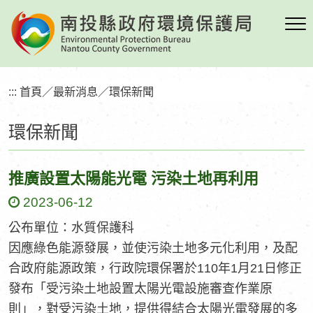
跳
到
主
要
內
:::
首頁
／
最新消息
／
環保新聞
容
區
環保新聞
塊
推廣設置太陽能光電 污染土地再利用
2023-06-12
公布單位：水質保護科
因應綠色能源發展，並使污染土地多元化利用，及配
合政府能源政策，行政院環保署於110年1月21日修正
發布「受污染土地設置太陽光電設施審查作業原
則」，對受污染土地，提供得結合太陽光電發展的多