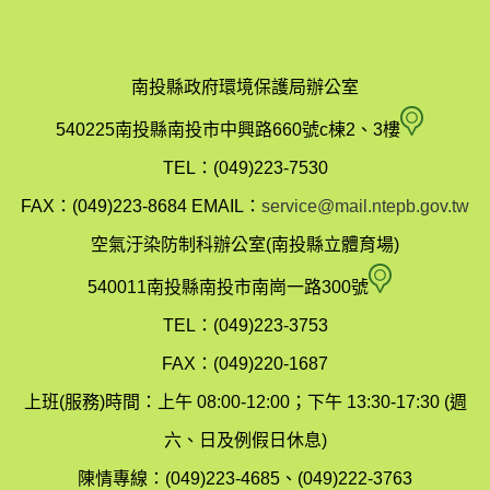
南投縣政府環境保護局辦公室
南
540225南投縣南投市中興路660號c棟2、3樓
投
TEL：(049)223-7530
縣
FAX：(049)223-8684
EMAIL：
service@mail.ntepb.gov.tw
政
空氣汙染防制科辦公室(南投縣立體育場)
府
空
540011南投縣南投市南崗一路300號
環
氣
TEL：(049)223-3753
境
汙
FAX：(049)220-1687
保
染
上班(服務)時間：上午 08:00-12:00；下午 13:30-17:30 (週
護
防
六、日及例假日休息)
局
制
陳情專線：(049)223-4685、(049)222-3763