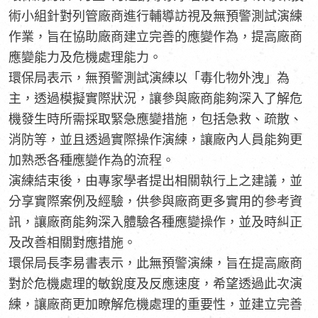
術小組針對列管廠商進行輔導訪視及無預警測試演練
作業，旨在協助廠商建立完善的應變作為，提高廠商
應變能力及危機處理能力。
環保局表示，無預警測試演練以「毒化物外洩」為
主，透過模擬實際狀況，讓參與廠商能夠深入了解危
機發生時所需採取緊急應變措施，包括急救、疏散、
消防等，並且透過實際操作演練，讓廠內人員能夠更
加熟悉各種應變作為的流程。
演練結束後，由專家學者提出相關執行上之建議，並
分享實際案例及經驗，供參與廠商更多實用的參考資
訊，讓廠商能夠深入體驗各種應變操作，並及時糾正
及改善相關對應措施。
環保局長李易書表示，此無預警演練，旨在提高廠商
對於危機處理的敏銳度及反應速度，希望透過此次演
練，讓廠商更加瞭解危機處理的重要性，並建立完善