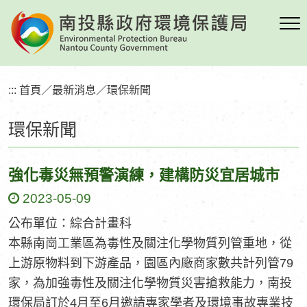
跳
到
主
要
內
:::
首頁
／
最新消息
／
環保新聞
容
區
環保新聞
塊
強化毒災無預警演練，建構防災宜居城市
2023-05-09
公布單位：綜合計畫科
本縣南崗工業區為毒性及關注化學物質列管重地，從
上游原物料到下游產品，園區內廠商家數共計列管79
家，為加強毒性及關注化學物質災害搶救能力，南投
環保局訂於4月至6月邀請專家學者及環境事故專業技