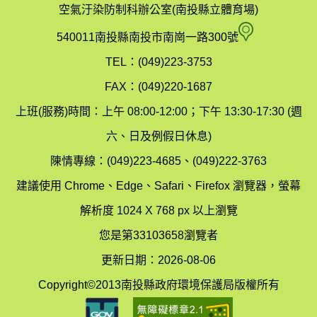
政
空氣汙染防制科辦公室(南投縣立體育場)
府
空
540011南投縣南投市南崗一路300號
環
氣
TEL：(049)223-3753
境
汙
FAX：(049)220-1687
保
染
上班(服務)時間：上午 08:00-12:00；下午 13:30-17:30 (週
護
防
六、日及例假日休息)
局
制
陳情專線：(049)223-4685、(049)222-3763
辦
科
建議使用 Chrome、Edge、Safari、Firefox 瀏覽器，螢幕
公
辦
解析度 1024 X 768 px 以上瀏覽
室
公
您是第33103658瀏覽者
地
室
更新日期：2026-08-06
圖
(南
Copyright©2013南投縣政府環境保護局版權所有
投