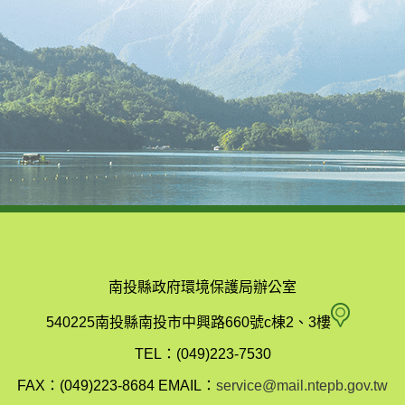
南投縣政府環境保護局辦公室
南
540225南投縣南投市中興路660號c棟2、3樓
投
TEL：(049)223-7530
縣
FAX：(049)223-8684
EMAIL：
service@mail.ntepb.gov.tw