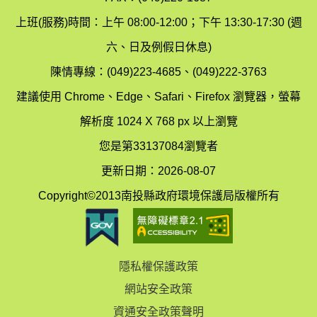
保
染
上班(服務)時間：上午 08:00-12:00；下午 13:30-17:30 (週
護
防
六、日及例假日休息)
局
制
陳情專線：(049)223-4685、(049)222-3763
辦
科
建議使用 Chrome、Edge、Safari、Firefox 瀏覽器，螢幕
公
辦
解析度 1024 X 768 px 以上瀏覽
室
公
您是第33137084瀏覽者
地
室
更新日期：2026-08-07
圖
(南
Copyright©2013南投縣政府環境保護局版權所有
投
縣
隱私權保護政策
立
網站安全政策
體
資通安全政策聲明
育