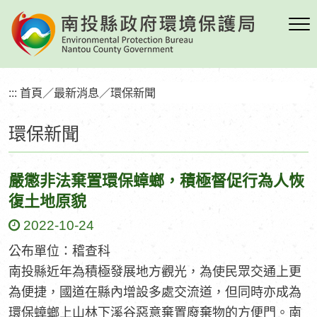
跳
到
主
要
內
:::
首頁
／
最新消息
／
環保新聞
容
區
環保新聞
塊
嚴懲非法棄置環保蟑螂，積極督促行為人恢
復土地原貌
2022-10-24
公布單位：稽查科
​南投縣近年為積極發展地方觀光，為使民眾交通上更
為便捷，國道在縣內增設多處交流道，但同時亦成為
環保蟑螂上山林下溪谷惡意棄置廢棄物的方便門。南