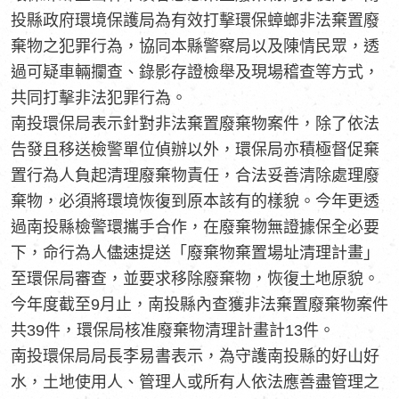
投縣政府環境保護局為有效打擊環保蟑螂非法棄置廢
棄物之犯罪行為，協同本縣警察局以及陳情民眾，透
過可疑車輛攔查、錄影存證檢舉及現場稽查等方式，
共同打擊非法犯罪行為。
南投環保局表示針對非法棄置廢棄物案件，除了依法
告發且移送檢警單位偵辦以外，環保局亦積極督促棄
置行為人負起清理廢棄物責任，合法妥善清除處理廢
棄物，必須將環境恢復到原本該有的樣貌。今年更透
過南投縣檢警環攜手合作，在廢棄物無證據保全必要
下，命行為人儘速提送「廢棄物棄置場址清理計畫」
至環保局審查，並要求移除廢棄物，恢復土地原貌。
今年度截至9月止，南投縣內查獲非法棄置廢棄物案件
共39件，環保局核准廢棄物清理計畫計13件。
南投環保局局長李易書表示，為守護南投縣的好山好
水，土地使用人、管理人或所有人依法應善盡管理之