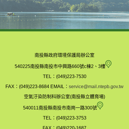
南投縣政府環境保護局辦公室
南
540225南投縣南投市中興路660號c棟2、3樓
投
TEL：(049)223-7530
縣
FAX：(049)223-8684
EMAIL：
service@mail.ntepb.gov.tw
政
空氣汙染防制科辦公室(南投縣立體育場)
府
空
540011南投縣南投市南崗一路300號
環
氣
TEL：(049)223-3753
境
汙
FAX：(049)220-1687