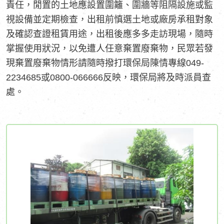
責任，閒置的土地應設置圍籬、圍牆等阻隔設施或監
視設備並定期檢查，出租前慎選土地或廠房承租對象
及確認查證租賃用途，出租後應多多走訪現場，隨時
掌握使用狀況，以免遭人任意棄置廢棄物，民眾若發
現棄置廢棄物情形請隨時撥打環保局陳情專線049-
2234685或0800-066666反映，環保局將及時派員查
處。