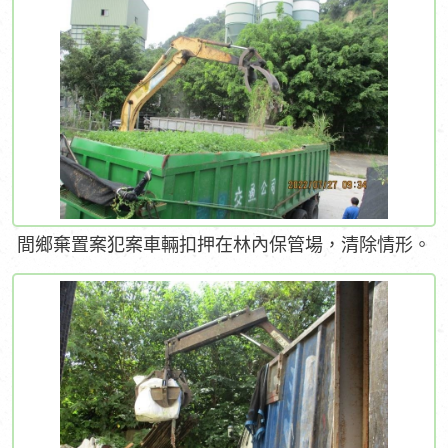
間鄉棄置案犯案車輛扣押在林內保管場，清除情形。