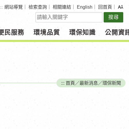
網站導覽
｜
檢索查詢
｜
相關連結
｜
English
｜
回首頁
｜
:::
關
鍵
字
便民服務
環境品質
環保知識
公開資
查
詢
:::
首頁
／
最新消息
／
環保新聞