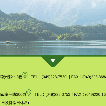
南
0號c棟2、3樓
TEL：(049)223-7530
｜
FAX：(049)223-868
投
縣
空
市南崗一路300號
TEL：(049)223-3753
｜
FAX：(049)220-16
政
氣
(週六、日及例假日休息)