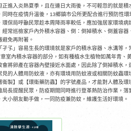
但正進入炎熱夏季，且在連日大雨後，不可輕忽的就是積
，同時在疫情升溫後，13鄉鎮市公所更配合進行預防性環
，環保局呼籲民眾趁本周降雨率較低，應加強居家環境病
：經常巡檢家戶內外積水容器、倒：倒掉積水、倒蓋容器
器避免再附著。
「孑孓」容易生長的環境就是家戶的積水容器、水溝等，
須留意室內積水容器的部分，如有種植水生植物如萬年青、
蚊會將卵產在容器內壁接近水面處，因此除了倒掉積水，
常見的人體用防蚊液，亦有環境用防蚊液或相關防蚊蟲環
署衛製】或【環衛藥防蟲】的字號產品，才能對人體及環
雄局長提醒民眾，防疫期間同時進行登革熱防治作業，落
，大小朋友動手做，一同防疫兼防蚊，維護生活好環境。