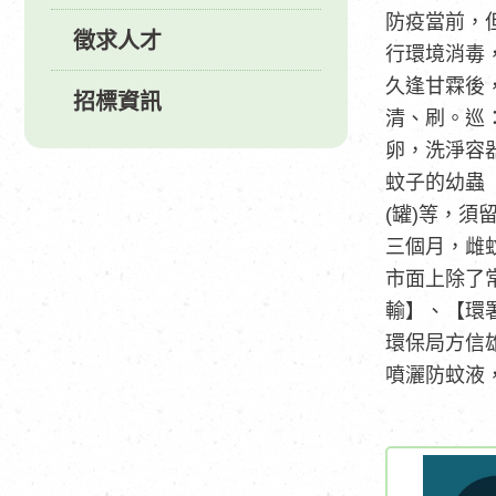
防疫當前，
徵求人才
行環境消毒
久逢甘霖後
招標資訊
清、刷。巡
卵，洗淨容
蚊子的幼蟲
(罐)等，
三個月，雌
市面上除了
輸】、【環
環保局方信
噴灑防蚊液