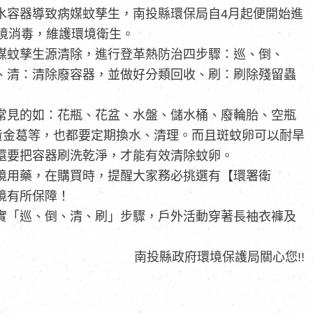
水容器導致病媒蚊孳生，南投縣環保局自4月起便開始進
境消毒，維護環境衛生。
媒蚊孳生源清除，進行登革熱防治四步驟：巡、倒、
、清：清除廢容器，並做好分類回收、刷：刷除殘留蟲
常見的如：花瓶、花盆、水盤、儲水桶、廢輪胎、空瓶
黃金葛等，也都要定期換水、清理。而且斑蚊卵可以耐旱
還要把容器刷洗乾淨，才能有效清除蚊卵。
境用藥，在購買時，提醒大家務必挑選有【環署衛
境有所保障！
實「巡、倒、清、刷」步驟，戶外活動穿著長袖衣褲及
南投縣政府環境保護局關心您!!