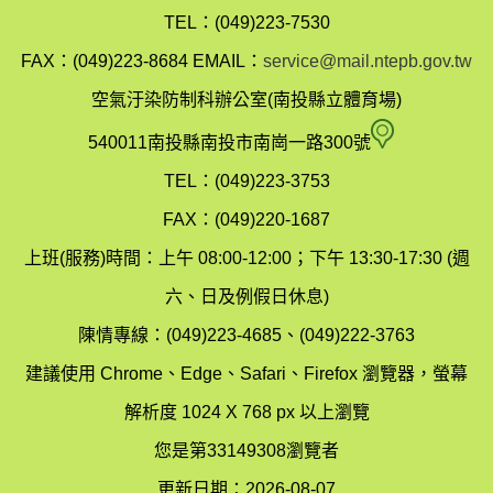
投
TEL：(049)223-7530
縣
FAX：(049)223-8684
EMAIL：
service@mail.ntepb.gov.tw
政
空氣汙染防制科辦公室(南投縣立體育場)
府
空
540011南投縣南投市南崗一路300號
環
氣
TEL：(049)223-3753
境
汙
FAX：(049)220-1687
保
染
上班(服務)時間：上午 08:00-12:00；下午 13:30-17:30 (週
護
防
六、日及例假日休息)
局
制
陳情專線：(049)223-4685、(049)222-3763
辦
科
建議使用 Chrome、Edge、Safari、Firefox 瀏覽器，螢幕
公
辦
解析度 1024 X 768 px 以上瀏覽
室
公
您是第33149308瀏覽者
地
室
更新日期：2026-08-07