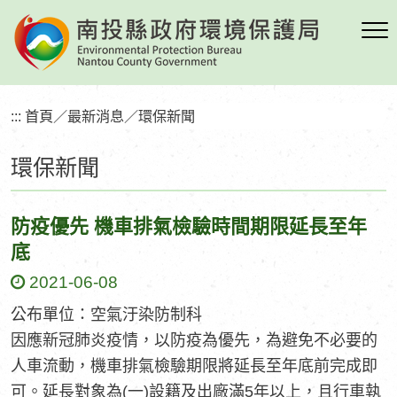
跳
到
主
要
內
:::
首頁
／
最新消息
／
環保新聞
容
區
環保新聞
塊
防疫優先 機車排氣檢驗時間期限延長至年
底
2021-06-08
公布單位：空氣汙染防制科
因應新冠肺炎疫情，以防疫為優先，為避免不必要的
人車流動，機車排氣檢驗期限將延長至年底前完成即
可。延長對象為(一)設籍及出廠滿5年以上，且行車執