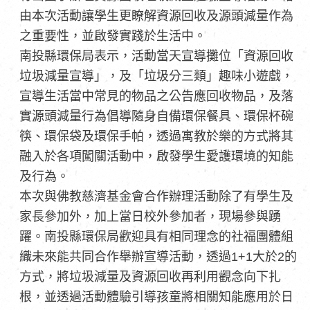
由本次活動讓學生更瞭解資源回收及源頭減量作為
之重要性，並啟發實踐於生活中。
南投縣環保局表示，活動當天宣導攤位「資源回收
垃圾減量宣導」，及「垃圾分三類」趣味小遊戲，
宣導生活當中常見的物品之公告應回收物品，及落
實源頭減量行為倡導隨身自備環保餐具、環保杯碗
筷、環保袋及環保手帕，透過寓教於樂的方式將其
融入於各項闖關活動中，啟發學生愛護環境的知能
及行為。
本次與佛教慈濟基金會合作辦理活動除了有學生及
家長參加外，加上當日校外參加者，現場參與踴
躍。南投縣環保局歡迎具有相同理念的社福團體組
織未來能共同合作舉辦宣導活動，透過1+1大於2的
方式，將垃圾減量及資源回收再利用觀念向下扎
根，並透過活動體驗引導孩童將相關知能應用於日