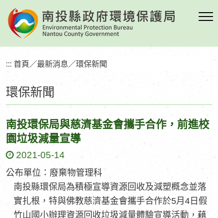
跳
到
主
要
內
:::
首頁
／
最新消息
／
環保新聞
容
區
環保新聞
塊
南投環保局與慈濟基金會攜手合作，前進校
園垃圾減量宣導
2021-05-14
公布單位：廢棄物管理科
南投縣環保局為積極宣導資源回收及減塑概念並落
實扎根，特與佛教慈濟基金會攜手合作於5月4日假
竹山國小辦理資源回收垃圾減量體驗宣導活動，藉