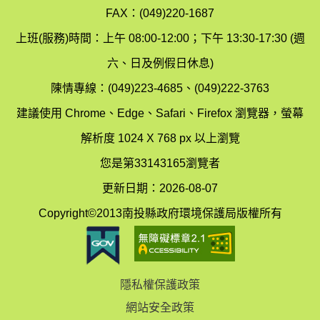
境
汙
FAX：(049)220-1687
保
染
上班(服務)時間：上午 08:00-12:00；下午 13:30-17:30 (週
護
防
六、日及例假日休息)
局
制
陳情專線：(049)223-4685、(049)222-3763
辦
科
建議使用 Chrome、Edge、Safari、Firefox 瀏覽器，螢幕
公
辦
解析度 1024 X 768 px 以上瀏覽
室
公
您是第33143165瀏覽者
地
室
更新日期：2026-08-07
圖
(南
Copyright©2013南投縣政府環境保護局版權所有
投
縣
隱私權保護政策
立
網站安全政策
體