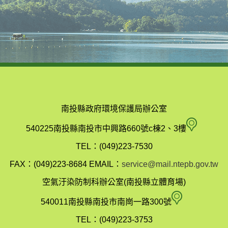
南投縣政府環境保護局辦公室
南
540225南投縣南投市中興路660號c棟2、3樓
投
TEL：(049)223-7530
縣
FAX：(049)223-8684
EMAIL：
service@mail.ntepb.gov.tw
政
空氣汙染防制科辦公室(南投縣立體育場)
府
空
540011南投縣南投市南崗一路300號
環
氣
TEL：(049)223-3753