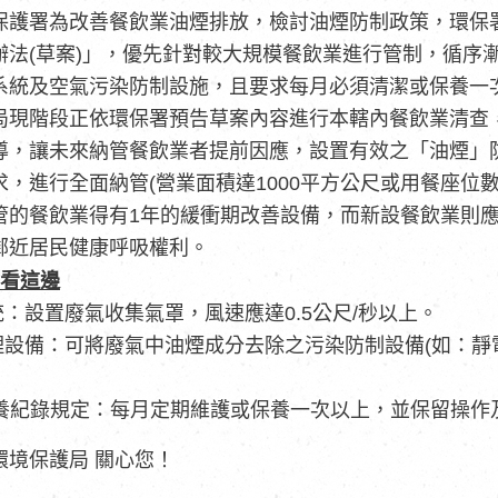
護署為改善餐飲業油煙排放，檢討油煙防制政策，環保署於
辦法(草案)」，優先針對較大規模餐飲業進行管制，循序
系統及空氣污染防制設施，且要求每月必須清潔或保養一
局現階段正依環保署預告草案內容進行本轄內餐飲業清查
導，讓未來納管餐飲業者提前因應，設置有效之「油煙」
，進行全面納管(營業面積達1000平方公尺或用餐座位
管的餐飲業得有1年的緩衝期改善設備，而新設餐飲業則
鄰近居民健康呼吸權利。
看這邊
：設置廢氣收集氣罩，風速應達0.5公尺/秒以上。
理設備：可將廢氣中油煙成分去除之污染防制設備(如：靜
保養紀錄規定：每月定期維護或保養一次以上，並保留操作
環境保護局 關心您！