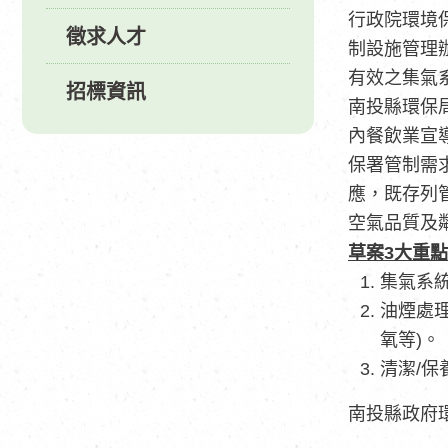
行政院環境保
徵求人才
制設施管理
有效之集氣
招標資訊
南投縣環保
內餐飲業宣
保署管制需求
應，既存列
空氣品質及
草案
3
大重點
集氣系統
油煙處
氧等)。
清潔/
南投縣政府