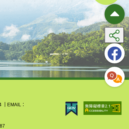
4
｜
EMAIL：
87