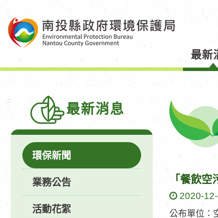
跳
到
主
要
最新
內
容
區
塊
:::
最新消息
環保新聞
「餐飲空
業務公告
2020-12
活動花絮
公布單位：