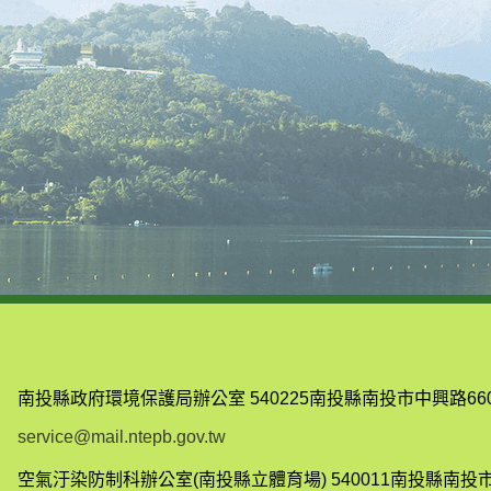
南投縣政府環境保護局辦公室
540225南投縣南投市中興路66
service@mail.ntepb.gov.tw
空氣汙染防制科辦公室(南投縣立體育場)
540011南投縣南投