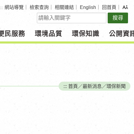
網站導覽
｜
檢索查詢
｜
相關連結
｜
English
｜
回首頁
｜
:::
關
鍵
字
便民服務
環境品質
環保知識
公開資
查
詢
:::
首頁
／
最新消息
／
環保新聞