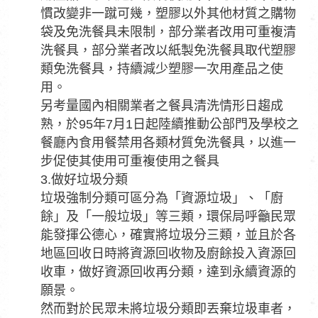
慣改變非一蹴可幾，塑膠以外其他材質之購物
袋及免洗餐具未限制，部分業者改用可重複清
洗餐具，部分業者改以紙製免洗餐具取代塑膠
類免洗餐具，持續減少塑膠一次用產品之使
用。
另考量國內相關業者之餐具清洗情形日趨成
熟，於95年7月1日起陸續推動公部門及學校之
餐廳內食用餐禁用各類材質免洗餐具，以進一
步促使其使用可重複使用之餐具
3.做好垃圾分類
垃圾強制分類可區分為「資源垃圾」、「廚
餘」及「一般垃圾」等三類，環保局呼籲民眾
能發揮公德心，確實將垃圾分三類，並且於各
地區回收日時將資源回收物及廚餘投入資源回
收車，做好資源回收再分類，達到永續資源的
願景。
然而對於民眾未將垃圾分類即丟棄垃圾車者，