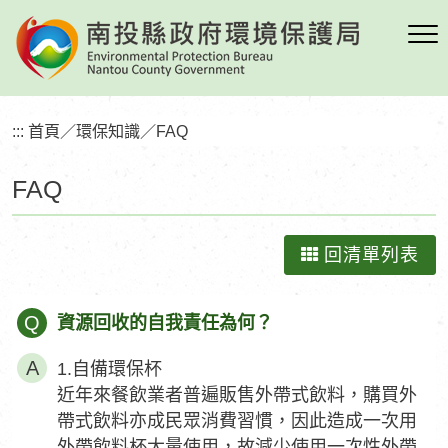
跳
到
主
要
內
:::
首頁
／
環保知識
／
FAQ
容
區
FAQ
塊
回清單列表
Q
資源回收的自我責任為何？
1.自備環保杯
近年來餐飲業者普遍販售外帶式飲料，購買外
帶式飲料亦成民眾消費習慣，因此造成一次用
外帶飲料杯大量使用，故減少使用一次性外帶