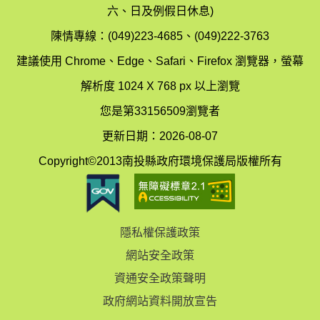
護
防
六、日及例假日休息)
局
制
陳情專線：(049)223-4685、(049)222-3763
辦
科
建議使用 Chrome、Edge、Safari、Firefox 瀏覽器，螢幕
公
辦
解析度 1024 X 768 px 以上瀏覽
室
公
您是第33156509瀏覽者
地
室
更新日期：2026-08-07
圖
(南
Copyright©2013南投縣政府環境保護局版權所有
投
縣
隱私權保護政策
立
網站安全政策
體
資通安全政策聲明
育
政府網站資料開放宣告
場)