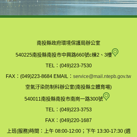
南投縣政府環境保護局辦公室
南
540225南投縣南投市中興路660號c棟2、3樓
投
TEL：(049)223-7530
縣
FAX：(049)223-8684
EMAIL：
service@mail.ntepb.gov.tw
政
空氣汙染防制科辦公室(南投縣立體育場)
府
空
540011南投縣南投市南崗一路300號
環
氣
TEL：(049)223-3753
境
汙
FAX：(049)220-1687
保
染
上班(服務)時間：上午 08:00-12:00；下午 13:30-17:30 (週