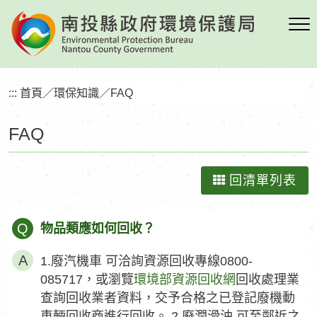
跳
到
主
要
內
:::
首頁
／
環保知識
／
FAQ
容
區
FAQ
塊
回清單列表
Q
物品類應如何回收？
1.廢汽機車 可洽詢資源回收專線0800-
085717，或瀏覽
環境部資源回收網
回收處理業
查詢回收業者資料，交予合格之已登記廢機動
車輛回收商進行回收。 2.廢潤滑油 可至鄰近之