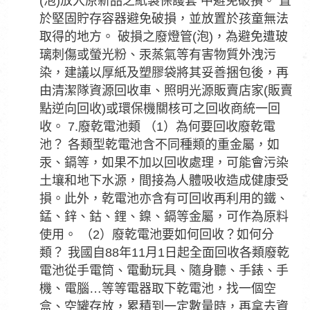
(泡)放入原新品之紙製保護套 中避免破損。 置
於堅固貯存容器避免破損，並放置於孩童無法
取得的地方。 破損之廢燈管(泡)，為避免遭玻
璃刺傷或螢光粉、汞蒸氣等有害物質外洩污
染，建議以厚紙及塑膠袋將其妥善捆包後，再
由清潔隊資源回收車、照明光源販賣店家(販賣
點逆向回收)或環保機關核可之回收商統一回
收。 7.廢乾電池類 （1）為何要回收廢乾電
池？ 各類型乾電池含不同種類的重金屬，如
汞、鎘等，如果不加以回收處理，可能會污染
土壤和地下水源，間接為人體吸收造成健康受
損。此外，乾電池亦含有可回收再利用的鐵、
錳、鋅、鈷、鋰、鎳、鎘等金屬，可作為原料
使用。 （2）廢乾電池要如何回收？如何分
類？ 我國自88年11月1日起全面回收各類廢乾
電池從手電筒、電動玩具、隨身聽、手錶、手
機、電腦…等等電器取下乾電池，找一個空
盒、空罐存放，累積到一定數量時，再拿去資