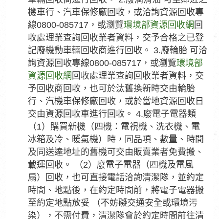
機車行、汽車保修廠回收，或洽詢資源回收專
線0800-085717，或瀏覽
環境部資源回收網
回
收處理業查詢回收業者資料，交予合格之已登
記廢機動車輛回收商進行回收。 3.廢輪胎 可洽
詢資源回收專線0800-085717，或瀏覽
環境部
資源回收網
回收處理業查詢回收業者資料，交
予回收商回收，也可於汰舊換新時交由輪胎
行、汽機車保修廠回收，或於當地資源回收日
交由資源回收車進行回收。 4.廢電子電器類
（1）購買新機（四機：電視機、洗衣機、電
冰箱及冷、暖氣機）時，同品項、數量、時間
及同送達地址的舊機可交由販賣業者免費搬、
載運回收。 （2）廢電子電器（四機及電風
扇）回收，也可直接電話洽詢清潔隊，並約定
時間、地點後，在約定時間前，將電子電器搬
至約定地點放妥 （不妨礙交通安全或環境污
染），不需付費，清潔隊會於約定時間前往清