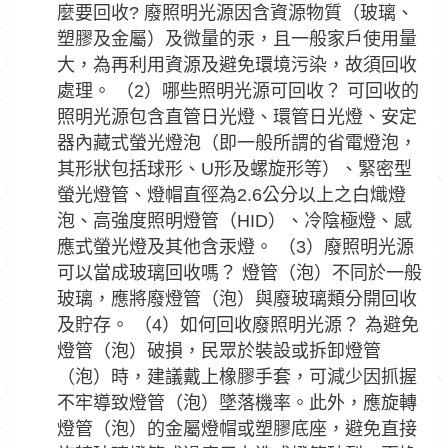
麼要回收? 廢照明光源因含資源物質（玻璃、
塑膠及金屬）及微量的汞，且一般家戶使用量
大，為再利用資源及避免環境污染，故須回收
處理。 （2）哪些照明光源可回收？ 可回收的
照明光源包含直管日光燈、環管日光燈、安定
器內藏式螢光燈泡（即一般所謂的省電燈泡，
其形狀包括球形、U形及螺旋形等）、緊密型
螢光燈管、燈帽直徑為2.6公分以上之白熾燈
泡、高強度照明燈管（HID）、冷陰極燈、感
應式螢光燈及其他含汞燈。 （3）廢照明光源
可以當成玻璃回收嗎？ 燈管（泡）不同於一般
玻璃，應將廢燈管（泡）與廢玻璃類分開回收
及貯存。 （4）如何回收廢照明光源？ 為避免
燈管（泡）破損，民眾於裝設或拆卸燈管
（泡）時，建議戴上橡膠手套，可減少因抓握
不牢導致燈管（泡）墜落機率。此外，應旋轉
燈管（泡）的金屬燈帽或塑膠底座，避免直接