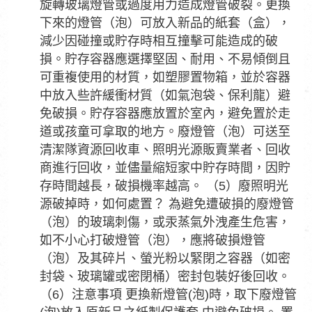
旋轉玻璃燈管或過度用力造成燈管破裂。更換
下來的燈管（泡）可放入新品的紙套（盒），
減少因碰撞或貯存時相互撞擊可能造成的破
損。貯存容器應選擇堅固、耐用、不易傾倒且
可重複使用的材質，如塑膠置物箱，並於容器
中放入些許緩衝材質（如氣泡袋、保利龍）避
免破損。貯存容器應放置於室內，避免置於走
道或孩童可拿取的地方。廢燈管（泡）可送至
清潔隊資源回收車、照明光源販賣業者、回收
商進行回收，並儘量縮短家中貯存時間，因貯
存時間越長，破損機率越高。 （5）廢照明光
源破掉時，如何處置？ 為避免遭破損的廢燈管
（泡）的玻璃刺傷，或汞蒸氣外洩產生危害，
如不小心打破燈管（泡），應將破損燈管
（泡）及其碎片、螢光粉以緊閉之容器（如密
封袋、玻璃罐或密閉桶）密封包裝好後回收。
（6）注意事項 更換新燈管(泡)時，取下廢燈管