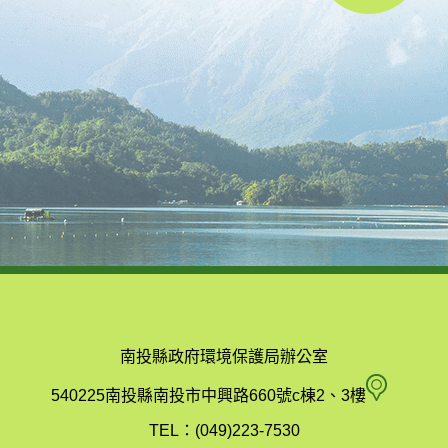
南投縣政府環境保護局辦公室
南
540225南投縣南投市中興路660號c棟2、3樓
投
TEL：(049)223-7530