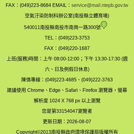
縣
FAX：(049)223-8684
EMAIL：
service@mail.ntepb.gov.tw
政
空氣汙染防制科辦公室(南投縣立體育場)
府
空
540011南投縣南投市南崗一路300號
環
氣
TEL：(049)223-3753
境
汙
FAX：(049)220-1687
保
染
上班(服務)時間：上午 08:00-12:00；下午 13:30-17:30 (週
護
防
六、日及例假日休息)
局
制
陳情專線：(049)223-4685、(049)222-3763
辦
科
建議使用 Chrome、Edge、Safari、Firefox 瀏覽器，螢幕
公
辦
解析度 1024 X 768 px 以上瀏覽
室
公
您是第33154047瀏覽者
地
室
更新日期：2026-08-07
圖
(南
Copyright©2013南投縣政府環境保護局版權所有