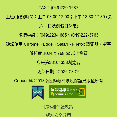
境
汙
FAX：(049)220-1687
保
染
上班(服務)時間：上午 08:00-12:00；下午 13:30-17:30 (週
護
防
六、日及例假日休息)
局
制
陳情專線：(049)223-4685、(049)222-3763
辦
科
建議使用 Chrome、Edge、Safari、Firefox 瀏覽器，螢幕
公
辦
解析度 1024 X 768 px 以上瀏覽
室
公
您是第33104338瀏覽者
地
室
更新日期：2026-08-06
圖
(南
Copyright©2013南投縣政府環境保護局版權所有
投
縣
隱私權保護政策
立
網站安全政策
體