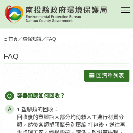
跳
到
主
要
內
:::
首頁
／
環保知識
／
FAQ
容
區
FAQ
塊
回清單列表
Q
容器類應如何回收？
1.塑膠類的回收：
回收後的塑膠瓶大部分均倚賴人工進行材質分
類，然後各類塑膠瓶分別壓縮 打包後，送往再
生處理工廠。經過粉碎、清洗、乾燥等過程，