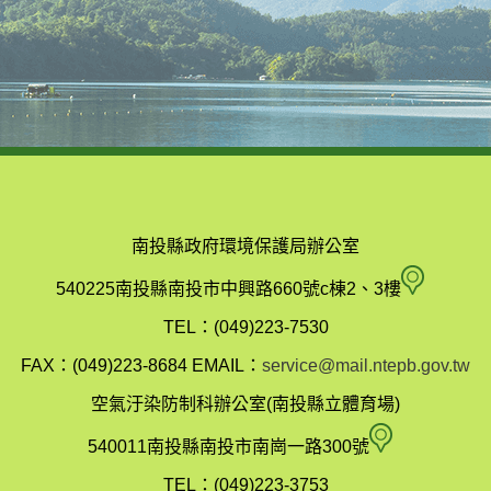
南投縣政府環境保護局辦公室
南
540225南投縣南投市中興路660號c棟2、3樓
投
TEL：(049)223-7530
縣
FAX：(049)223-8684
EMAIL：
service@mail.ntepb.gov.tw
政
空氣汙染防制科辦公室(南投縣立體育場)
府
空
540011南投縣南投市南崗一路300號
環
氣
TEL：(049)223-3753