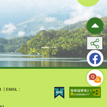
4
｜
EMAIL：