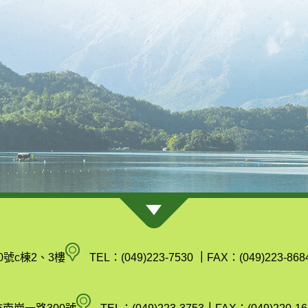
南
0號c棟2、3樓
TEL：(049)223-7530
｜
FAX：(049)223-868
投
縣
空