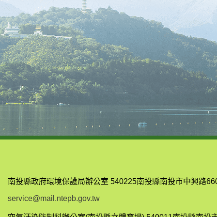
南投縣政府環境保護局辦公室
540225南投縣南投市中興路66
service@mail.ntepb.gov.tw