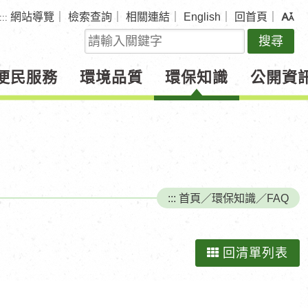
網站導覽
｜
檢索查詢
｜
相關連結
｜
English
｜
回首頁
｜
:::
關
鍵
字
便民服務
環境品質
環保知識
公開資
查
詢
:::
首頁
／
環保知識
／
FAQ
回清單列表