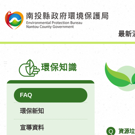
跳
到
主
要
最新
內
容
區
塊
:::
環保知識
FAQ
環保新知
宣導資料
Q
資源垃