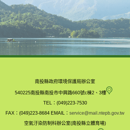
南投縣政府環境保護局辦公室
南
540225南投縣南投市中興路660號c棟2、3樓
投
TEL：(049)223-7530
縣
FAX：(049)223-8684
EMAIL：
service@mail.ntepb.gov.tw
政
空氣汙染防制科辦公室(南投縣立體育場)