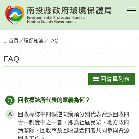
跳
到
主
要
內
:::
首頁
／
環保知識
／
FAQ
容
區
FAQ
塊
回清單列表
Q
回收標誌所代表的意義為何？
回收標誌中四個逆向箭頭分別代表資源回收四
合一制度中之一者，即為社區民眾、地方政府
清潔隊、回收商及回收基金四者共同參與資源
回收工作。