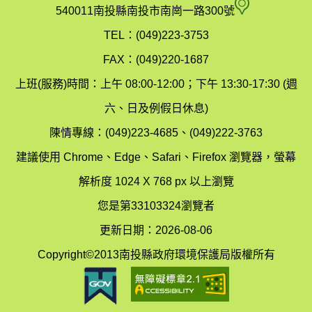
府
空
540011南投縣南投市南崗一路300號
環
氣
TEL：(049)223-3753
境
汙
FAX：(049)220-1687
保
染
上班(服務)時間：上午 08:00-12:00；下午 13:30-17:30 (週
護
防
六、日及例假日休息)
局
制
陳情專線：(049)223-4685、(049)222-3763
辦
科
建議使用 Chrome、Edge、Safari、Firefox 瀏覽器，螢幕
公
辦
解析度 1024 X 768 px 以上瀏覽
室
公
您是第33103324瀏覽者
地
室
更新日期：2026-08-06
圖
(南
Copyright©2013南投縣政府環境保護局版權所有
投
縣