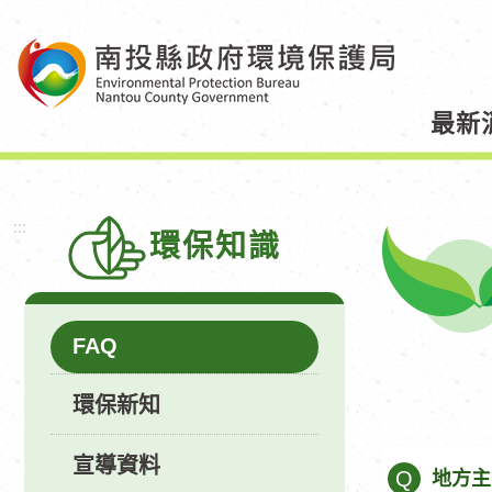
跳
到
主
要
最新
內
容
區
塊
:::
環保知識
FAQ
環保新知
宣導資料
Q
地方主