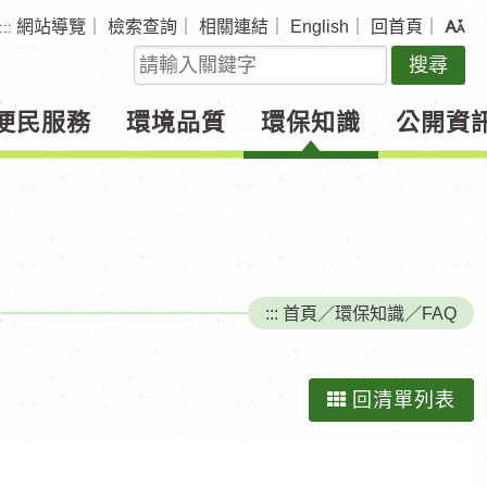
網站導覽
｜
檢索查詢
｜
相關連結
｜
English
｜
回首頁
｜
:::
關
鍵
字
便民服務
環境品質
環保知識
公開資
查
詢
:::
首頁
／
環保知識
／
FAQ
回清單列表