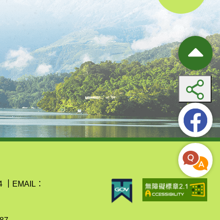
4
｜
EMAIL：