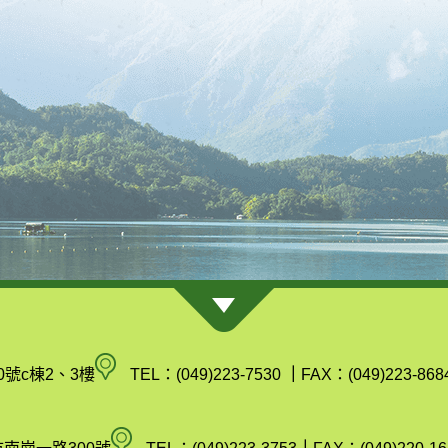
南
0號c棟2、3樓
TEL：(049)223-7530
｜
FAX：(049)223-868
投
縣
空