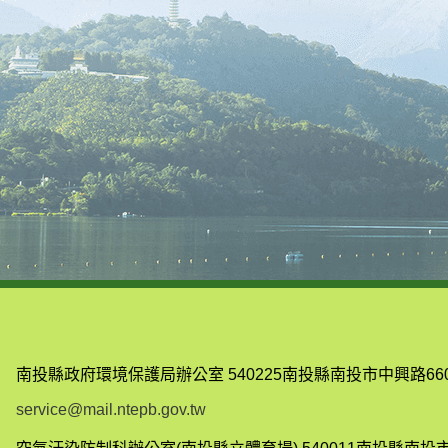
南投縣政府環境保護局辦公室
540225南投縣南投市中興路66
service@mail.ntepb.gov.tw