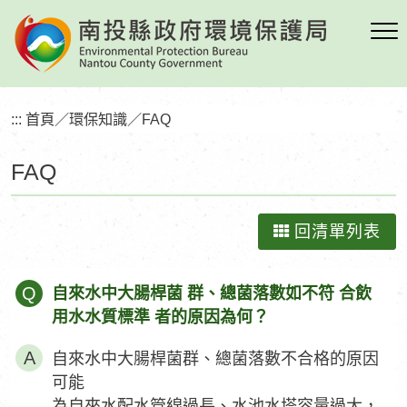
跳
到
主
要
內
:::
首頁
／
環保知識
／
FAQ
容
區
FAQ
塊
回清單列表
Q
自來水中大腸桿菌 群、總菌落數如不符 合飲
用水水質標準 者的原因為何？
自來水中大腸桿菌群、總菌落數不合格的原因
可能
為自來水配水管線過長、水池水塔容量過大，