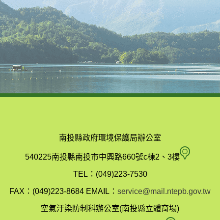
南投縣政府環境保護局辦公室
南
540225南投縣南投市中興路660號c棟2、3樓
投
TEL：(049)223-7530
縣
FAX：(049)223-8684
EMAIL：
service@mail.ntepb.gov.tw
政
空氣汙染防制科辦公室(南投縣立體育場)