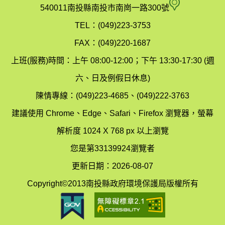
府
空
540011南投縣南投市南崗一路300號
環
氣
TEL：(049)223-3753
境
汙
FAX：(049)220-1687
保
染
上班(服務)時間：上午 08:00-12:00；下午 13:30-17:30 (週
護
防
六、日及例假日休息)
局
制
陳情專線：(049)223-4685、(049)222-3763
辦
科
建議使用 Chrome、Edge、Safari、Firefox 瀏覽器，螢幕
公
辦
解析度 1024 X 768 px 以上瀏覽
室
公
您是第33139924瀏覽者
地
室
更新日期：2026-08-07
圖
(南
Copyright©2013南投縣政府環境保護局版權所有
投
縣