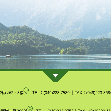
南
0號c棟2、3樓
TEL：(049)223-7530
｜
FAX：(049)223-868
投
縣
空