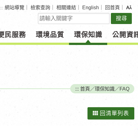
網站導覽
｜
檢索查詢
｜
相關連結
｜
English
｜
回首頁
｜
:::
關
鍵
字
便民服務
環境品質
環保知識
公開資
查
詢
:::
首頁
／
環保知識
／
FAQ
回清單列表