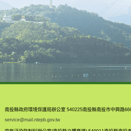
南投縣政府環境保護局辦公室
540225南投縣南投市中興路66
service@mail.ntepb.gov.tw