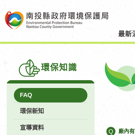
跳
到
主
要
最新
內
容
區
塊
:::
環保知識
FAQ
環保新知
宣導資料
Q
廠內有