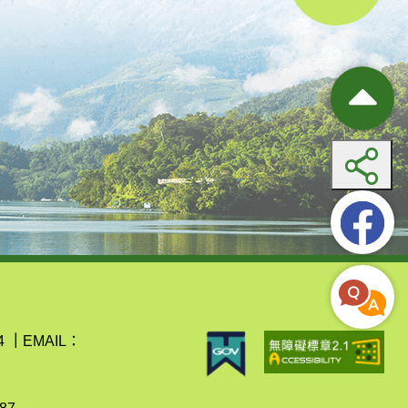
4
｜
EMAIL：