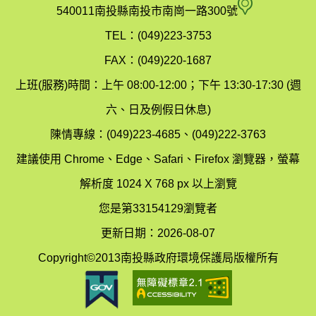
府
空
540011南投縣南投市南崗一路300號
環
氣
TEL：(049)223-3753
境
汙
FAX：(049)220-1687
保
染
上班(服務)時間：上午 08:00-12:00；下午 13:30-17:30 (週
護
防
六、日及例假日休息)
局
制
陳情專線：(049)223-4685、(049)222-3763
辦
科
建議使用 Chrome、Edge、Safari、Firefox 瀏覽器，螢幕
公
辦
解析度 1024 X 768 px 以上瀏覽
室
公
您是第33154129瀏覽者
地
室
更新日期：2026-08-07
圖
(南
Copyright©2013南投縣政府環境保護局版權所有
投
縣