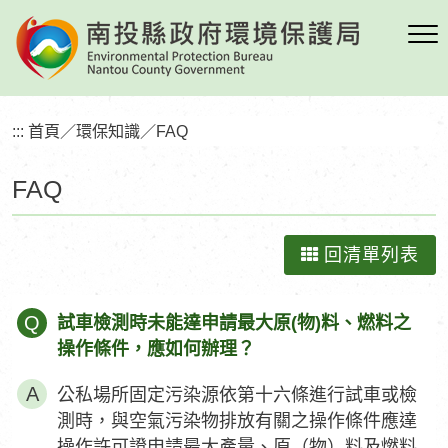
跳
到
主
要
內
:::
首頁
／
環保知識
／
FAQ
容
區
FAQ
塊
回清單列表
Q
試車檢測時未能達申請最大原(物)料、燃料之
操作條件，應如何辦理？
公私場所固定污染源依第十六條進行試車或檢
測時，與空氣污染物排放有關之操作條件應達
操作許可證申請最大產量、原（物）料及燃料