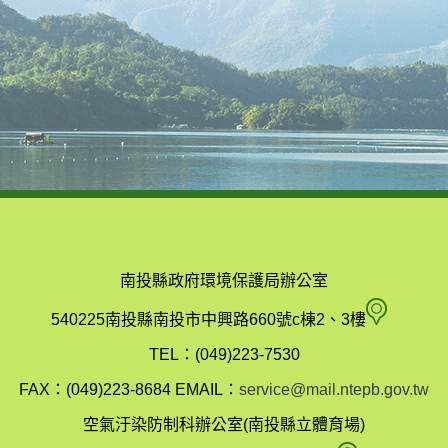
南投縣政府環境保護局辦公室
南
540225南投縣南投市中興路660號c棟2、3樓
投
TEL：(049)223-7530
縣
FAX：(049)223-8684
EMAIL：
service@mail.ntepb.gov.tw
政
空氣汙染防制科辦公室(南投縣立體育場)