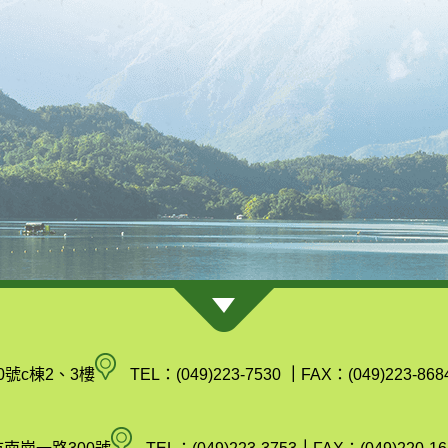
南
0號c棟2、3樓
TEL：(049)223-7530
｜
FAX：(049)223-868
投
縣
空