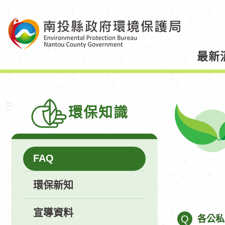
跳
到
主
要
最新
內
容
區
塊
:::
環保知識
FAQ
環保新知
宣導資料
Q
各公私