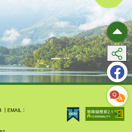
4
｜
EMAIL：