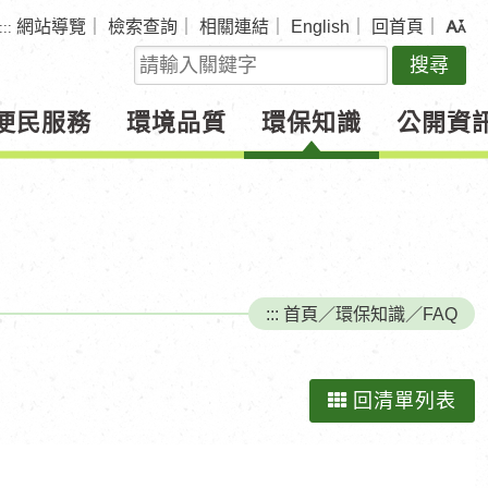
網站導覽
｜
檢索查詢
｜
相關連結
｜
English
｜
回首頁
｜
:::
關
鍵
字
便民服務
環境品質
環保知識
公開資
查
詢
:::
首頁
／
環保知識
／
FAQ
回清單列表