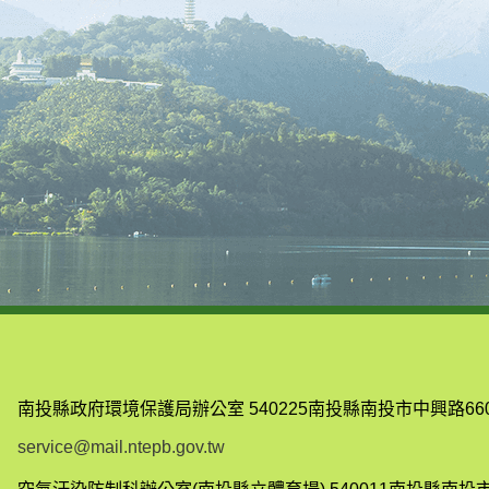
南投縣政府環境保護局辦公室
540225南投縣南投市中興路66
service@mail.ntepb.gov.tw