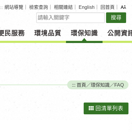
網站導覽
｜
檢索查詢
｜
相關連結
｜
English
｜
回首頁
｜
:::
關
鍵
字
便民服務
環境品質
環保知識
公開資
查
詢
:::
首頁
／
環保知識
／
FAQ
回清單列表