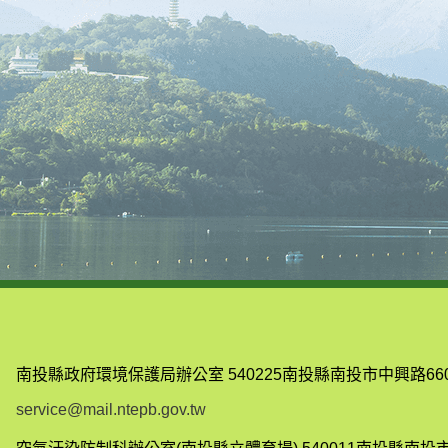
南投縣政府環境保護局辦公室
540225南投縣南投市中興路66
service@mail.ntepb.gov.tw