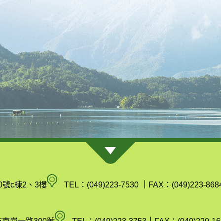
南
0號c棟2、3樓
TEL：(049)223-7530
｜
FAX：(049)223-868
投
縣
空