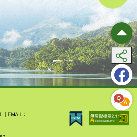
4
｜
EMAIL：