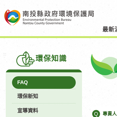
跳
到
主
要
最新
內
容
區
塊
:::
環保知識
FAQ
環保新知
宣導資料
Q
專責人