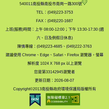
府
空
540011南投縣南投市南崗一路300號
環
氣
TEL：(049)223-3753
境
汙
FAX：(049)220-1687
保
染
上班(服務)時間：上午 08:00-12:00；下午 13:30-17:30 (週
護
防
六、日及例假日休息)
局
制
陳情專線：(049)223-4685、(049)222-3763
辦
科
建議使用 Chrome、Edge、Safari、Firefox 瀏覽器，螢幕
公
辦
解析度 1024 X 768 px 以上瀏覽
室
公
您是第33142945瀏覽者
地
室
更新日期：2026-08-07
圖
(南
Copyright©2013南投縣政府環境保護局版權所有
投
縣