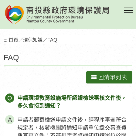
跳
到
主
要
內
:::
首頁
／
環保知識
／
FAQ
容
區
FAQ
塊
回清單列表
Q
申請環境教育設施場所認證檢送審核文件後，
多久會接到通知？
申請者郵寄檢送申請文件後，經程序審查符合
規定者，核發機關將通知申請單位繳交審查費
與審查文件；不符規定者將通知申請單位於限