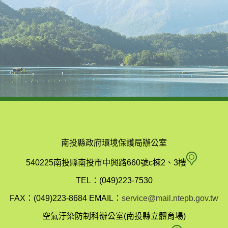
南投縣政府環境保護局辦公室
南
540225南投縣南投市中興路660號c棟2、3樓
投
TEL：(049)223-7530
縣
FAX：(049)223-8684
EMAIL：
service@mail.ntepb.gov.tw
政
空氣汙染防制科辦公室(南投縣立體育場)