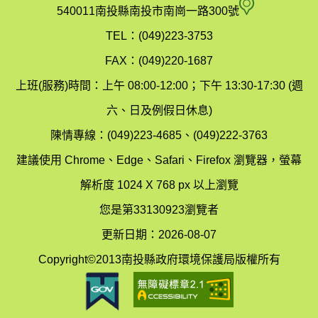
府
空
540011南投縣南投市南崗一路300號
環
氣
TEL：(049)223-3753
境
汙
FAX：(049)220-1687
保
染
上班(服務)時間：上午 08:00-12:00；下午 13:30-17:30 (週
護
防
六、日及例假日休息)
局
制
陳情專線：(049)223-4685、(049)222-3763
辦
科
建議使用 Chrome、Edge、Safari、Firefox 瀏覽器，螢幕
公
辦
解析度 1024 X 768 px 以上瀏覽
室
公
您是第33130923瀏覽者
地
室
更新日期：2026-08-07
圖
(南
Copyright©2013南投縣政府環境保護局版權所有
投
縣