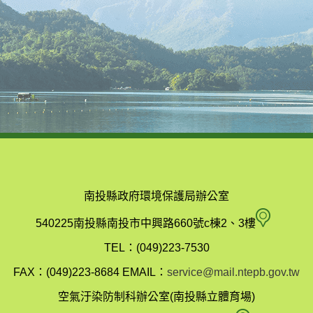
南投縣政府環境保護局辦公室
南
540225南投縣南投市中興路660號c棟2、3樓
投
TEL：(049)223-7530
縣
FAX：(049)223-8684
EMAIL：
service@mail.ntepb.gov.tw
政
空氣汙染防制科辦公室(南投縣立體育場)