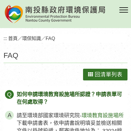
跳
到
主
要
內
:::
首頁
／
環保知識
／
FAQ
容
區
FAQ
塊
回清單列表
Q
如何申請環境教育設施場所認證？申請表單可
在何處取得？
請至環境部國家環境研究院-
環境教育設施場所
下載申請書表，依申請書說明填妥並檢送相關
文件以掛號投遞，郵寄收件地址為： 32024桃