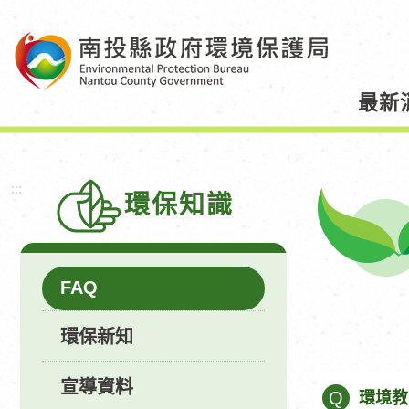
跳
到
主
要
最新
內
容
區
塊
:::
環保知識
FAQ
環保新知
宣導資料
Q
環境教