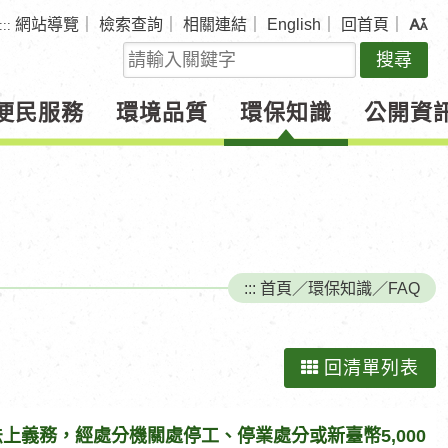
網站導覽
｜
檢索查詢
｜
相關連結
｜
English
｜
回首頁
｜
:::
關
鍵
字
便民服務
環境品質
環保知識
公開資
查
詢
:::
首頁
／
環保知識
／
FAQ
回清單列表
上義務，經處分機關處停工、停業處分或新臺幣5,000