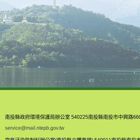
南投縣政府環境保護局辦公室
540225南投縣南投市中興路66
service@mail.ntepb.gov.tw