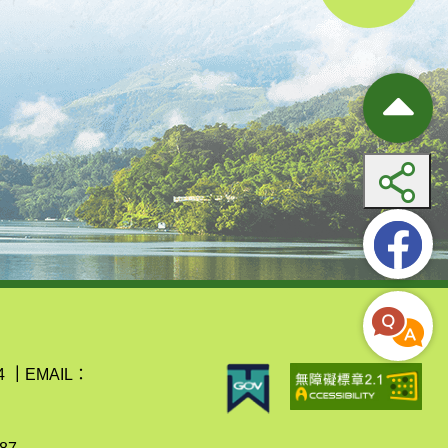
4
｜
EMAIL：