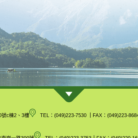
南
0號c棟2、3樓
TEL：(049)223-7530
｜
FAX：(049)223-868
投
縣
空