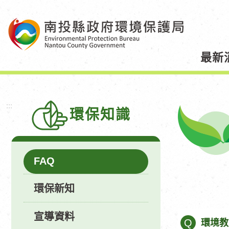
跳
到
主
要
最新
內
容
區
塊
:::
環保知識
FAQ
環保新知
宣導資料
Q
環境教