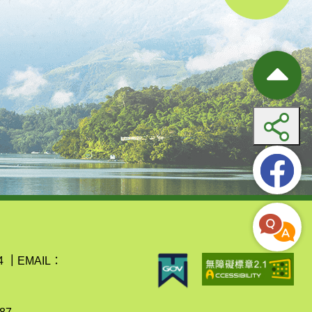
4
｜
EMAIL：