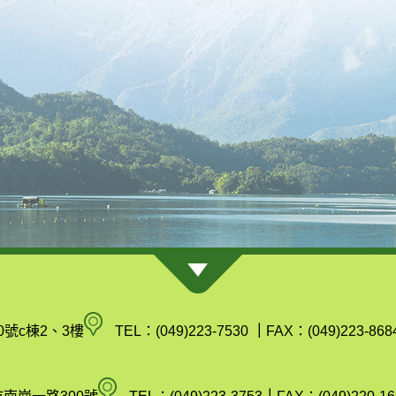
南
0號c棟2、3樓
TEL：(049)223-7530
｜
FAX：(049)223-868
投
縣
空