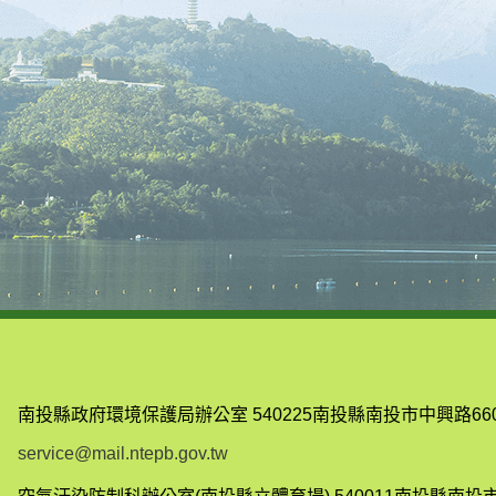
南投縣政府環境保護局辦公室
540225南投縣南投市中興路66
service@mail.ntepb.gov.tw