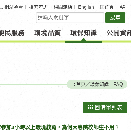
網站導覽
｜
檢索查詢
｜
相關連結
｜
English
｜
回首頁
｜
:::
關
鍵
字
便民服務
環境品質
環保知識
公開資
查
詢
:::
首頁
／
環保知識
／
FAQ
回清單列表
年參加4小時以上環境教育，為何大專院校師生不用？