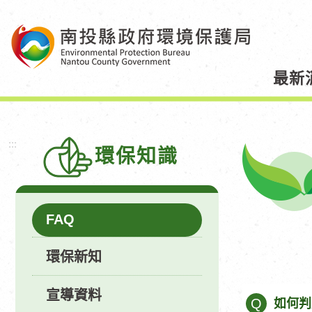
跳
到
主
要
最新
內
容
區
塊
:::
環保知識
FAQ
環保新知
宣導資料
Q
如何判