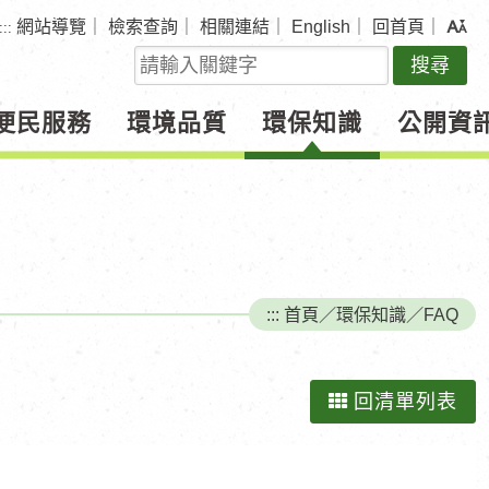
網站導覽
｜
檢索查詢
｜
相關連結
｜
English
｜
回首頁
｜
:::
關
鍵
字
便民服務
環境品質
環保知識
公開資
查
詢
:::
首頁
／
環保知識
／
FAQ
回清單列表