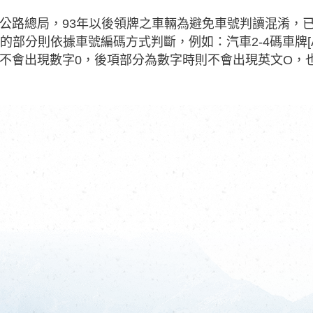
公路總局，93年以後領牌之車輛為避免車號判讀混淆，已
I的部分則依據車號編碼方式判斷，例如：汽車2-4碼車牌[AO-
不會出現數字0，後項部分為數字時則不會出現英文O，也就