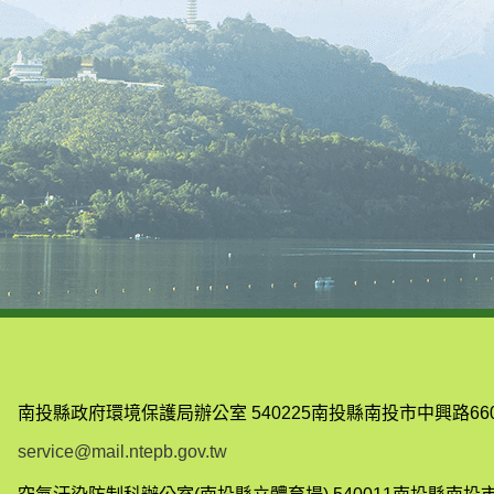
南投縣政府環境保護局辦公室
540225南投縣南投市中興路66
service@mail.ntepb.gov.tw