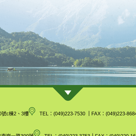
南
0號c棟2、3樓
TEL：(049)223-7530
｜
FAX：(049)223-868
投
縣
空