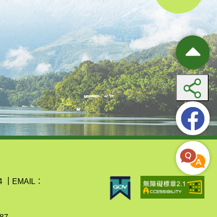
4
｜
EMAIL：