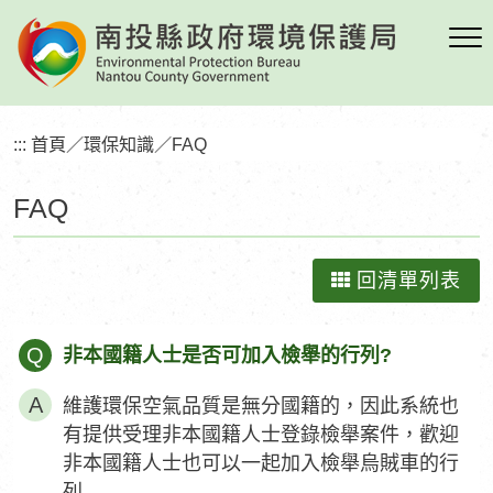
跳
到
主
要
內
:::
首頁
／
環保知識
／
FAQ
容
區
FAQ
塊
回清單列表
Q
非本國籍人士是否可加入檢舉的行列?
維護環保空氣品質是無分國籍的，因此系統也
有提供受理非本國籍人士登錄檢舉案件，歡迎
非本國籍人士也可以一起加入檢舉烏賊車的行
列