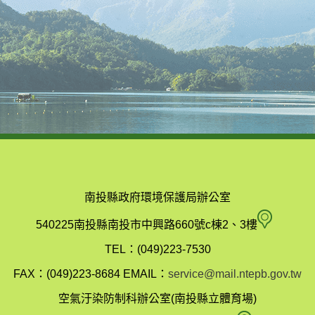
南投縣政府環境保護局辦公室
南
540225南投縣南投市中興路660號c棟2、3樓
投
TEL：(049)223-7530
縣
FAX：(049)223-8684
EMAIL：
service@mail.ntepb.gov.tw
政
空氣汙染防制科辦公室(南投縣立體育場)