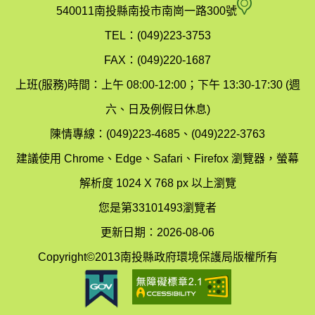
府
空
540011南投縣南投市南崗一路300號
環
氣
TEL：(049)223-3753
境
汙
FAX：(049)220-1687
保
染
上班(服務)時間：上午 08:00-12:00；下午 13:30-17:30 (週
護
防
六、日及例假日休息)
局
制
陳情專線：(049)223-4685、(049)222-3763
辦
科
建議使用 Chrome、Edge、Safari、Firefox 瀏覽器，螢幕
公
辦
解析度 1024 X 768 px 以上瀏覽
室
公
您是第33101493瀏覽者
地
室
更新日期：2026-08-06
圖
(南
Copyright©2013南投縣政府環境保護局版權所有
投
縣