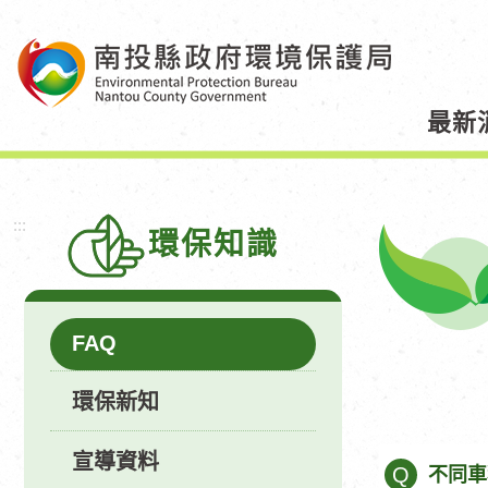
跳
到
主
要
最新
內
容
區
塊
:::
環保知識
FAQ
環保新知
宣導資料
Q
不同車