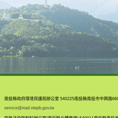
南投縣政府環境保護局辦公室
540225南投縣南投市中興路66
service@mail.ntepb.gov.tw