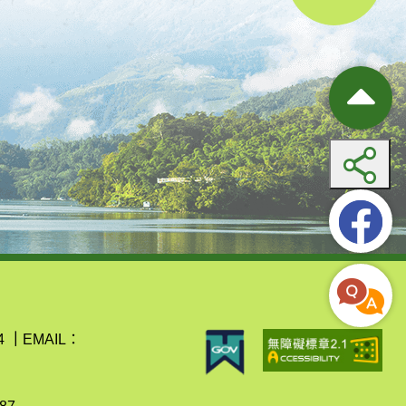
4
｜
EMAIL：