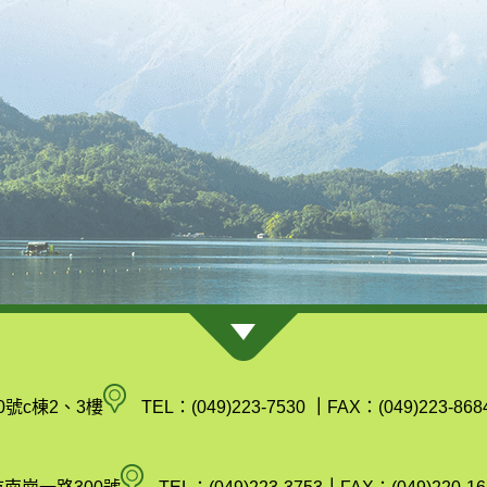
南
0號c棟2、3樓
TEL：(049)223-7530
｜
FAX：(049)223-868
投
縣
空