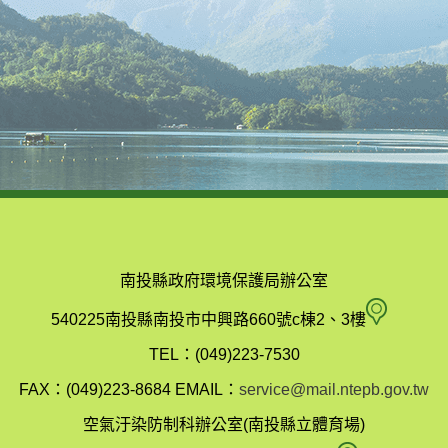
南投縣政府環境保護局辦公室
南
540225南投縣南投市中興路660號c棟2、3樓
投
TEL：(049)223-7530
縣
FAX：(049)223-8684
EMAIL：
service@mail.ntepb.gov.tw
政
空氣汙染防制科辦公室(南投縣立體育場)