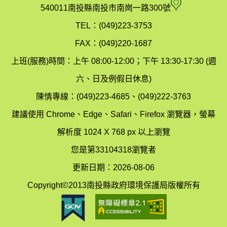
府
空
540011南投縣南投市南崗一路300號
環
氣
TEL：(049)223-3753
境
汙
FAX：(049)220-1687
保
染
上班(服務)時間：上午 08:00-12:00；下午 13:30-17:30 (週
護
防
六、日及例假日休息)
局
制
陳情專線：(049)223-4685、(049)222-3763
辦
科
建議使用 Chrome、Edge、Safari、Firefox 瀏覽器，螢幕
公
辦
解析度 1024 X 768 px 以上瀏覽
室
公
您是第33104318瀏覽者
地
室
更新日期：2026-08-06
圖
(南
Copyright©2013南投縣政府環境保護局版權所有
投
縣