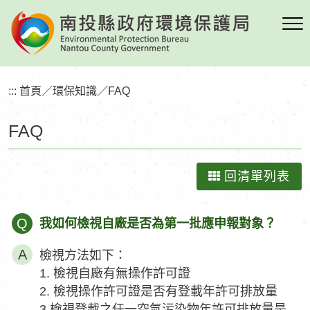
跳
到
主
要
內
:::
首頁
／
環保知識
／
FAQ
容
區
FAQ
塊
回清單列表
Q
我如何檢視自廠是否為第一批應申報對象？
檢視方法如下：
1. 檢視自廠有無操作許可證
2. 檢視操作許可證是否有登載年許可排放量
3.檢視登載之任一空氣污染物年許可排放量是