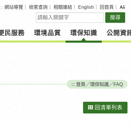
網站導覽
｜
檢索查詢
｜
相關連結
｜
English
｜
回首頁
｜
:::
關
鍵
字
便民服務
環境品質
環保知識
公開資
查
詢
:::
首頁
／
環保知識
／
FAQ
回清單列表