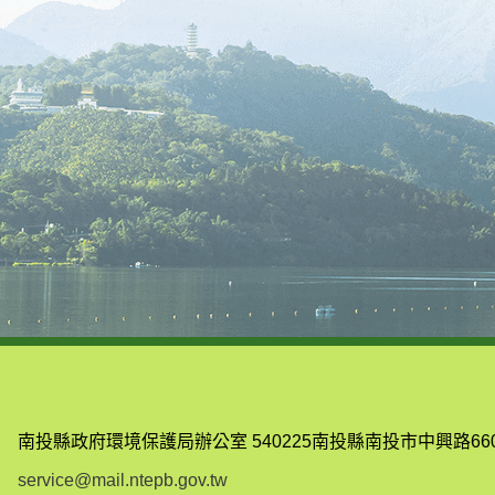
南投縣政府環境保護局辦公室
540225南投縣南投市中興路66
service@mail.ntepb.gov.tw