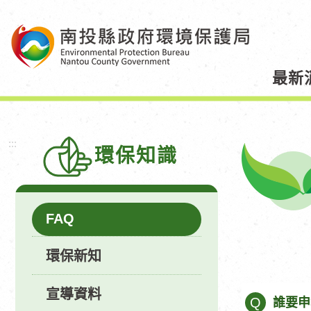
跳
到
主
要
最新
內
容
區
塊
:::
環保知識
FAQ
環保新知
宣導資料
Q
誰要申