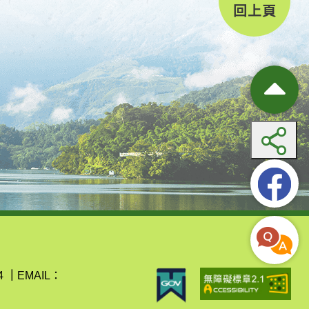
回上頁
4
｜
EMAIL：