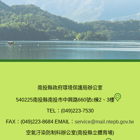
南投縣政府環境保護局辦公室
南
540225南投縣南投市中興路660號c棟2、3樓
投
TEL：(049)223-7530
縣
FAX：(049)223-8684
EMAIL：
service@mail.ntepb.gov.tw
政
空氣汙染防制科辦公室(南投縣立體育場)