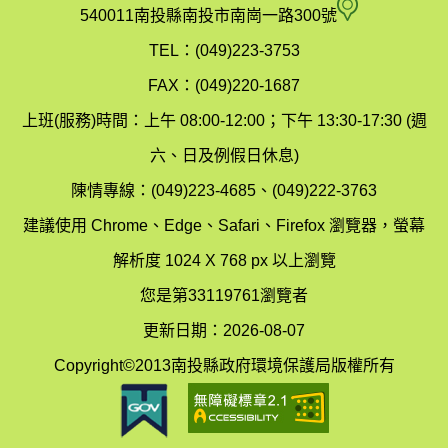
府
空
540011南投縣南投市南崗一路300號
環
氣
TEL：(049)223-3753
境
汙
FAX：(049)220-1687
保
染
上班(服務)時間：上午 08:00-12:00；下午 13:30-17:30 (週
護
防
六、日及例假日休息)
局
制
陳情專線：(049)223-4685、(049)222-3763
辦
科
建議使用 Chrome、Edge、Safari、Firefox 瀏覽器，螢幕
公
辦
解析度 1024 X 768 px 以上瀏覽
室
公
您是第33119761瀏覽者
地
室
更新日期：2026-08-07
圖
(南
Copyright©2013南投縣政府環境保護局版權所有
投
縣