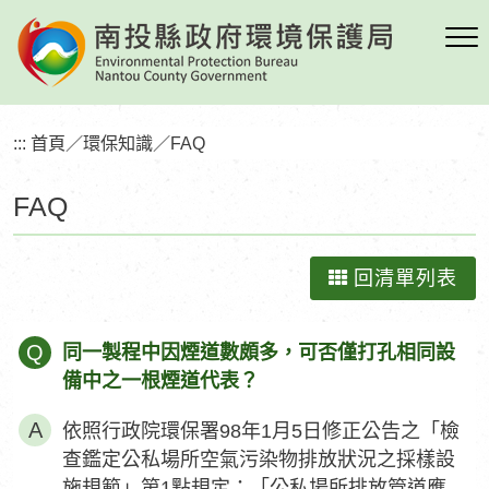
跳
到
主
要
內
:::
首頁
／
環保知識
／
FAQ
容
區
FAQ
塊
回清單列表
Q
同一製程中因煙道數頗多，可否僅打孔相同設
備中之一根煙道代表？
依照行政院環保署98年1月5日修正公告之「檢
查鑑定公私場所空氣污染物排放狀況之採樣設
施規範」第1點規定：「公私場所排放管道應