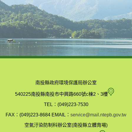
南投縣政府環境保護局辦公室
南
540225南投縣南投市中興路660號c棟2、3樓
投
TEL：(049)223-7530
縣
FAX：(049)223-8684
EMAIL：
service@mail.ntepb.gov.tw
政
空氣汙染防制科辦公室(南投縣立體育場)