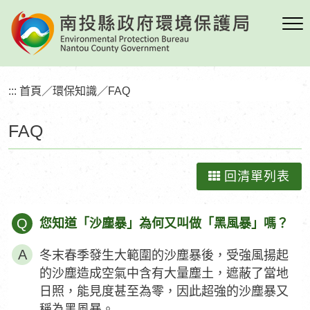
跳
到
主
要
內
:::
首頁
／
環保知識
／
FAQ
容
區
FAQ
塊
回清單列表
Q
您知道「沙塵暴」為何又叫做「黑風暴」嗎？
冬末春季發生大範圍的沙塵暴後，受強風揚起
的沙塵造成空氣中含有大量塵土，遮蔽了當地
日照，能見度甚至為零，因此超強的沙塵暴又
稱為黑風暴。