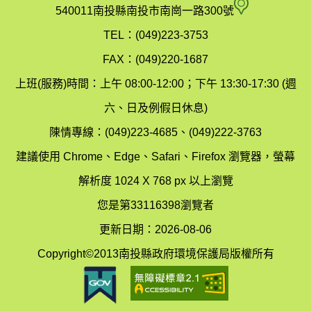
府
空
540011南投縣南投市南崗一路300號
環
氣
TEL：(049)223-3753
境
汙
FAX：(049)220-1687
保
染
上班(服務)時間：上午 08:00-12:00；下午 13:30-17:30 (週
護
防
六、日及例假日休息)
局
制
陳情專線：(049)223-4685、(049)222-3763
辦
科
建議使用 Chrome、Edge、Safari、Firefox 瀏覽器，螢幕
公
辦
解析度 1024 X 768 px 以上瀏覽
室
公
您是第33116398瀏覽者
地
室
更新日期：2026-08-06
圖
(南
Copyright©2013南投縣政府環境保護局版權所有
投
縣