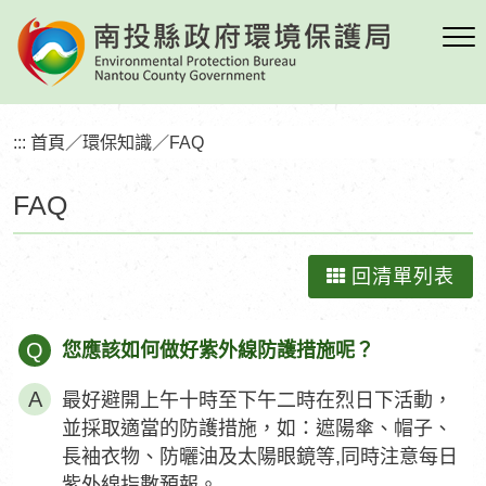
跳
到
主
要
內
:::
首頁
／
環保知識
／
FAQ
容
區
FAQ
塊
回清單列表
Q
您應該如何做好紫外線防護措施呢？
最好避開上午十時至下午二時在烈日下活動，
並採取適當的防護措施，如：遮陽傘、帽子、
長袖衣物、防曬油及太陽眼鏡等,同時注意每日
紫外線指數預報。