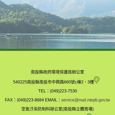
南投縣政府環境保護局辦公室
南
540225南投縣南投市中興路660號c棟2、3樓
投
TEL：(049)223-7530
縣
FAX：(049)223-8684
EMAIL：
service@mail.ntepb.gov.tw
政
空氣汙染防制科辦公室(南投縣立體育場)