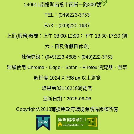
府
空
540011南投縣南投市南崗一路300號
環
氣
TEL：(049)223-3753
境
汙
FAX：(049)220-1687
保
染
上班(服務)時間：上午 08:00-12:00；下午 13:30-17:30 (週
護
防
六、日及例假日休息)
局
制
陳情專線：(049)223-4685、(049)222-3763
辦
科
建議使用 Chrome、Edge、Safari、Firefox 瀏覽器，螢幕
公
辦
解析度 1024 X 768 px 以上瀏覽
室
公
您是第33116219瀏覽者
地
室
更新日期：2026-08-06
圖
(南
Copyright©2013南投縣政府環境保護局版權所有
投
縣