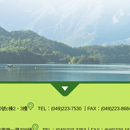
南
0號c棟2、3樓
TEL：(049)223-7530
｜
FAX：(049)223-868
投
縣
空