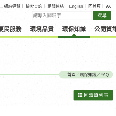
網站導覽
｜
檢索查詢
｜
相關連結
｜
English
｜
回首頁
｜
:::
關
鍵
字
便民服務
環境品質
環保知識
公開資
查
詢
:::
首頁
／
環保知識
／
FAQ
回清單列表