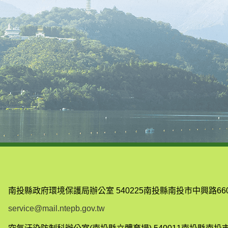
南投縣政府環境保護局辦公室
540225南投縣南投市中興路66
service@mail.ntepb.gov.tw