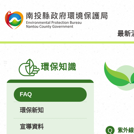
跳
到
主
要
最新
內
容
區
塊
:::
環保知識
FAQ
環保新知
宣導資料
Q
紫外線