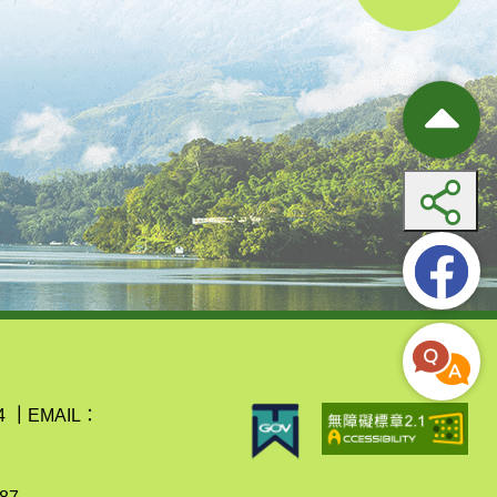
4
｜
EMAIL：