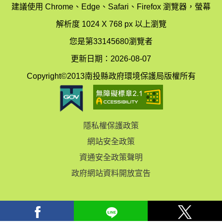
辦
科
建議使用 Chrome、Edge、Safari、Firefox 瀏覽器，螢幕
公
辦
解析度 1024 X 768 px 以上瀏覽
室
公
您是第33145680瀏覽者
地
室
更新日期：2026-08-07
圖
(南
Copyright©2013南投縣政府環境保護局版權所有
投
縣
隱私權保護政策
立
網站安全政策
體
資通安全政策聲明
育
政府網站資料開放宣告
場)
facebook
Line