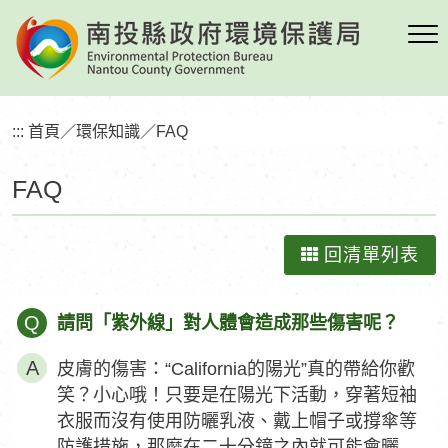
跳
到
主
要
內
:::
首頁
／
環保知識
／
FAQ
容
區
FAQ
塊
回清單列表
Q
請問「紫外線」對人體會造成那些傷害呢？
皮膚的傷害：“California的陽光”真的帶給你歡
笑？小心哦！只要是在陽光下活動，穿著短袖
衣服而沒有使用防曬乳液、戴上帽子或撐傘等
防護措施，那麼在二十分鐘之內就可能會曬