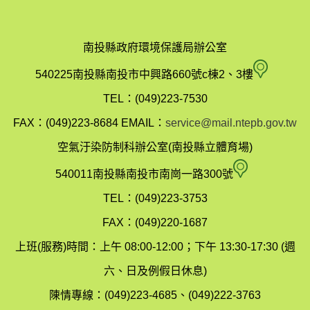
南投縣政府環境保護局辦公室
南
540225南投縣南投市中興路660號c棟2、3樓
投
TEL：(049)223-7530
縣
FAX：(049)223-8684
EMAIL：
service@mail.ntepb.gov.tw
政
空氣汙染防制科辦公室(南投縣立體育場)
府
空
540011南投縣南投市南崗一路300號
環
氣
TEL：(049)223-3753
境
汙
FAX：(049)220-1687
保
染
上班(服務)時間：上午 08:00-12:00；下午 13:30-17:30 (週
護
防
六、日及例假日休息)
局
制
陳情專線：(049)223-4685、(049)222-3763