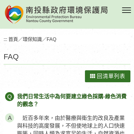
跳
到
主
要
內
:::
首頁
／
環保知識
／
FAQ
容
區
FAQ
塊
回清單列表
Q
我們日常生活中為何要建立綠色採購-綠色消費
的觀念？
近百多年來，由於醫療與衛生的改良及產業
與科技的高度發展，不但使地球上的人口快速
膨脹，同時人類為求富足的生活，自然資源也