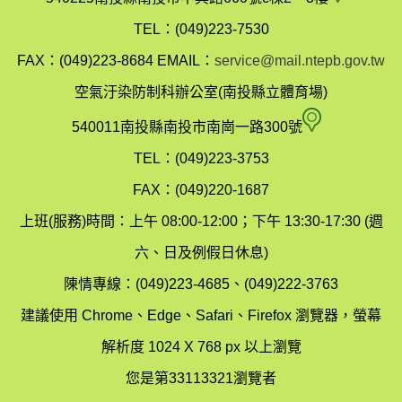
投
TEL：(049)223-7530
縣
FAX：(049)223-8684
EMAIL：
service@mail.ntepb.gov.tw
政
空氣汙染防制科辦公室(南投縣立體育場)
府
空
540011南投縣南投市南崗一路300號
環
氣
TEL：(049)223-3753
境
汙
FAX：(049)220-1687
保
染
上班(服務)時間：上午 08:00-12:00；下午 13:30-17:30 (週
護
防
六、日及例假日休息)
局
制
陳情專線：(049)223-4685、(049)222-3763
辦
科
建議使用 Chrome、Edge、Safari、Firefox 瀏覽器，螢幕
公
辦
解析度 1024 X 768 px 以上瀏覽
室
公
您是第33113321瀏覽者
地