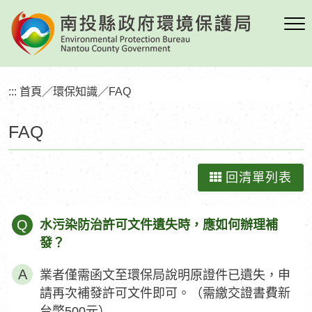
跳
到
主
要
內
:::
首頁
／
環保知識
／
FAQ
容
區
FAQ
塊
回清單列表
Q
水污染防治許可文件遺失時，應如何辦理補
發？
業者僅需函文至環保局說明原證件已遺失，申
請再次補發許可文件即可。（需繳交證書費新
台幣500元）