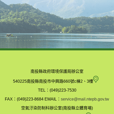
南投縣政府環境保護局辦公室
南
540225南投縣南投市中興路660號c棟2、3樓
投
TEL：(049)223-7530
縣
FAX：(049)223-8684
EMAIL：
service@mail.ntepb.gov.tw
政
空氣汙染防制科辦公室(南投縣立體育場)