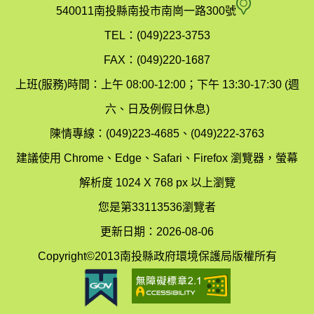
府
空
540011南投縣南投市南崗一路300號
環
氣
TEL：(049)223-3753
境
汙
FAX：(049)220-1687
保
染
上班(服務)時間：上午 08:00-12:00；下午 13:30-17:30 (週
護
防
六、日及例假日休息)
局
制
陳情專線：(049)223-4685、(049)222-3763
辦
科
建議使用 Chrome、Edge、Safari、Firefox 瀏覽器，螢幕
公
辦
解析度 1024 X 768 px 以上瀏覽
室
公
您是第33113536瀏覽者
地
室
更新日期：2026-08-06
圖
(南
Copyright©2013南投縣政府環境保護局版權所有
投
縣