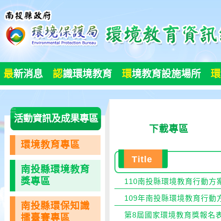
跳
到
主
要
內
容
最
新消息
認
識環境教育
環
境教育設施場所
環
區
塊
:::
活動資訊及成果專區
下載專區
環境教育專區
Title
南投縣環境教育
獎專區
110南投縣環境教育行動方
109年南投縣環境教育行動
南投縣環保知識
第8屆國家環境教育獎報名
擂臺賽專區