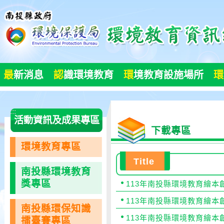
跳
到
主
要
內
容
最
新消息
認
識環境教育
環
境教育設施場所
環
區
塊
:::
活動資訊及成果專區
下載專區
環境教育專區
Title
南投縣環境教育
獎專區
113年南投縣環境教育繪本
113年南投縣環境教育繪本
南投縣環保知識
113年南投縣環境教育繪本
擂臺賽專區