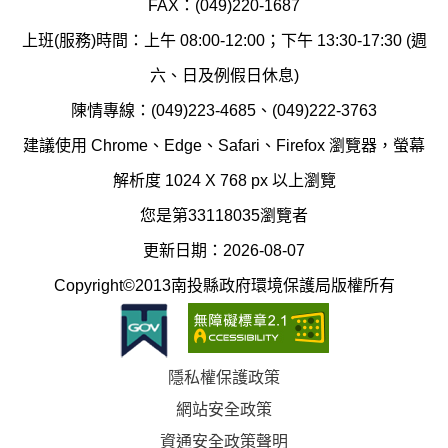
汙
FAX：(049)220-1687
保
染
上班(服務)時間：上午 08:00-12:00；下午 13:30-17:30 (週
護
防
六、日及例假日休息)
局
制
陳情專線：(049)223-4685、(049)222-3763
辦
科
建議使用 Chrome、Edge、Safari、Firefox 瀏覽器，螢幕
公
辦
解析度 1024 X 768 px 以上瀏覽
室
公
您是第33118035瀏覽者
地
室
更新日期：2026-08-07
圖
(南
Copyright©2013南投縣政府環境保護局版權所有
投
縣
隱私權保護政策
立
網站安全政策
體
資通安全政策聲明