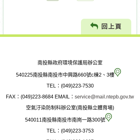
往
回上頁
南投縣政府環境保護局辦公室
南
540225南投縣南投市中興路660號c棟2、3樓
投
TEL：(049)223-7530
縣
FAX：(049)223-8684
EMAIL：
service@mail.ntepb.gov.tw
政
空氣汙染防制科辦公室(南投縣立體育場)
府
空
540011南投縣南投市南崗一路300號
環
氣
TEL：(049)223-3753
境