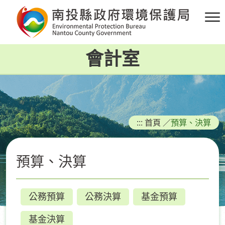
跳
到
主
要
會計室
內
容
區
塊
:::
首頁
／
預算、決算
預算、決算
公務預算
公務決算
基金預算
基金決算