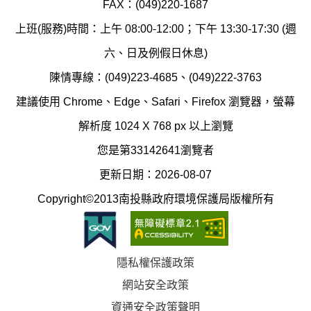
汙
FAX：(049)220-1687
保
染
上班(服務)時間：上午 08:00-12:00；下午 13:30-17:30 (週
護
防
六、日及例假日休息)
局
制
陳情專線：(049)223-4685、(049)222-3763
辦
科
建議使用 Chrome、Edge、Safari、Firefox 瀏覽器，螢幕
公
辦
解析度 1024 X 768 px 以上瀏覽
室
公
您是第33142641瀏覽者
地
室
更新日期：2026-08-07
圖
(南
Copyright©2013南投縣政府環境保護局版權所有
投
縣
隱私權保護政策
立
網站安全政策
體
資通安全政策聲明