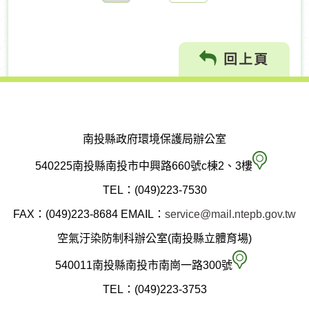
往
回上頁
南投縣政府環境保護局辦公室
南
540225南投縣南投市中興路660號c棟2、3樓
投
TEL：(049)223-7530
縣
FAX：(049)223-8684
EMAIL：
service@mail.ntepb.gov.tw
政
空氣汙染防制科辦公室(南投縣立體育場)
府
空
540011南投縣南投市南崗一路300號
環
氣
TEL：(049)223-3753
境