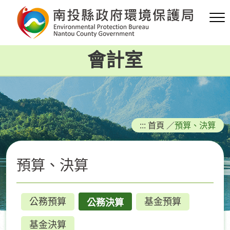
跳
到
主
要
會計室
內
容
區
塊
:::
首頁
／
預算、決算
預算、決算
公務預算
基金預算
公務決算
基金決算