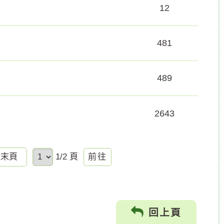
12
481
489
2643
前
最末頁
1/2 頁
往
回上頁