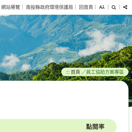
搜
分
網站導覽
｜
南投縣政府環境保護局
｜
回首頁
｜
｜
｜
尋
享
:::
首頁
／
員工協助方案專區
點閱率