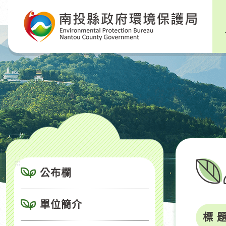
跳
到
主
要
內
容
區
塊
:::
公布欄
單位簡介
標 