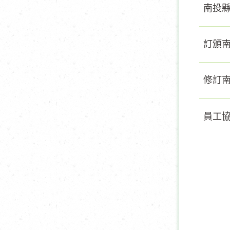
南投
訂頒
修訂
員工協