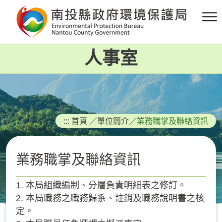
跳
到
主
要
人事室
內
容
區
塊
:::
首頁
／
單位簡介
／
業務職掌及聯絡資訊
業務職掌及聯絡資訊
1. 本局組織編制、分層負責明細表之修訂。
2. 本局職務之職務歸系、註銷及職務說明書之核
定。