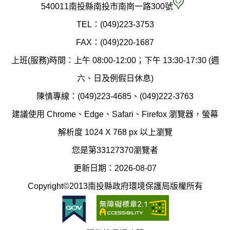
府
空
540011南投縣南投市南崗一路300號
環
氣
TEL：(049)223-3753
境
汙
FAX：(049)220-1687
保
染
上班(服務)時間：上午 08:00-12:00；下午 13:30-17:30 (週
護
防
六、日及例假日休息)
局
制
陳情專線：(049)223-4685、(049)222-3763
辦
科
建議使用 Chrome、Edge、Safari、Firefox 瀏覽器，螢幕
公
辦
解析度 1024 X 768 px 以上瀏覽
室
公
您是第33127370瀏覽者
地
室
更新日期：2026-08-07
圖
(南
Copyright©2013南投縣政府環境保護局版權所有
投
縣